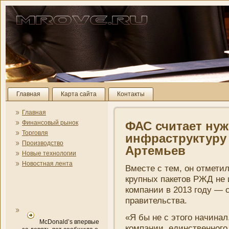
Главная
Карта сайта
Контакты
Главная
Финансовый рынок
ФАС считает ну
Торговля
инфраструктуру
Производство
Артемьев
Новые технологии
Новостная лента
Вместе с тем, он отметил
крупных пакетов РЖД не и
компани­и в 2013 году —
правительства.
«Я бы не с этого начина
McDonald’s впервые
компани­и, единственного