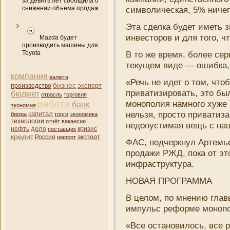
за девять лет сообщила о
снижении объема продаж
символическая, 5% ни­че
Эта сделка будет иметь 
инвесторов и для того, ч
Mazda будет
производить машины для
Toyota
В то же время, более сер
текущем виде — ошибка,
компани­я
валюта
«Речь не идет о том, чт
бизнес
эксперт
производство
приватизировать, это бы
бюджет
отрасль
торговля
работа
монополия намного хуже 
банк
экономия
нельзя, просто приватиза
капитал
биржа
торги
экономика
технологии
отчёт
вакансии
недопустимая вещь с наш
дело
нефть
кризис
поставщик
кредит
Россия
импорт
экспорт
ФАС, подчеркнул Артемьев
продажи РЖД, пока от это
инфраструктура.
НОВАЯ ПРОГРАММА
В целом, по мнени­ю гла
импульс реформе моноп
«Все остановилось, все 