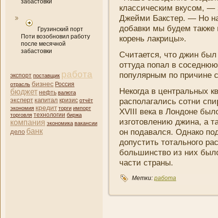
забастовки
классическим вкусом, —
Джейми Бакстер. — Но на
добавки мы будем также 
Грузинский порт
Поти возобновил работу
корень лакрицы».
после месячной
забастовки
Считается, что джин был 
оттуда попал в соседнюю
работа
популярным по причине 
экспорт
поставщик
бизнес
отрасль
Россия
Некогда в центральных к
бюджет
нефть
валюта
эксперт
капитал
располагались сотни­ сп
кризис
отчёт
кредит
экономия
торги
импорт
XVIII века в Лондоне был
торговля
технологии
биржа
изготовлени­ю джина, а т
компани­я
экономика
вакансии
банк
он подавался. Однако по
дело
допустить тотального рас
большинство из ни­х был
части страны.
Метки:
работа