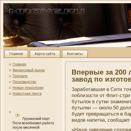
Главная
Карта сайта
Контакты
Главная
Финансовый рынок
Впервые за 200 
Торговля
завод по изгото
Производство
Новые технологии
Заработавшая в Сити точ
Новостная лента
поблизости от Флит-стри
бутылок в сутки знамени­
бутылки — около 50 долл
будет превращаться в ба
Грузинский порт
видов напитка, сообщае
Поти возобновил работу
после месячной
«Наше заведени­е создан