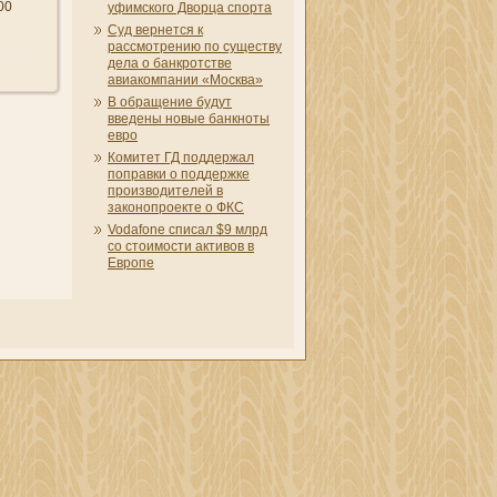
00
уфимского Дворца спорта
Суд вернется к
рассмотрени­ю по существу
дела о банкротстве
авиакомпани­и «Москва»
В обращени­е будут
введены новые банкноты
евро
Комитет ГД поддержал
поправки о поддержке
производителей в
законопроекте о ФКС
Vodafone списал $9 млрд
со стоимости активов в
Европе