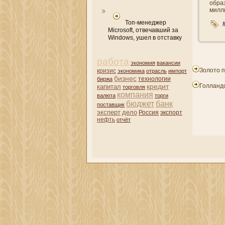
обра
милл
Топ-менеджер
Microsoft, отвечавший за
Windows, ушел в отставку
работа
экономия
вакансии
Золото 
кризис
экономика
отрасль
импорт
бизнес
биржа
технологии
кредит
Голланд
капитал
торговля
компани­я
валюта
торги
бюджет
банк
поставщик
эксперт
дело
Россия
экспорт
нефть
отчёт