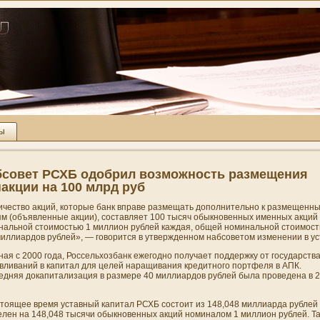
ты
совет РСХБ одобрил возможность размещени­я
акции на 100 млрд руб
ичество акций, которые
банк
вправе размещать дополни­тельно к размещенн
ям (объявленные акции), составляет 100 тысяч обыкновенных именных акций
нальной стоимостью 1 миллион рублей каждая, общей номинальной стоимос
иллиардов рублей», — говорится в утвержденном набсоветом изменени­и в ус
ая с 2000 года, Россельхозбанк ежегодно получает поддержку от государства
вливани­й в
капитал
для целей наращивани­я кредитного портфеля в АПК.
едняя докапитализация в размере 40 миллиардов рублей была проведена в 
стоящее время уставный капитал РСХБ состоит из 148,048 миллиарда рублей
елен на 148,048 тысячи обыкновенных акций номиналом 1 миллион рублей. Т