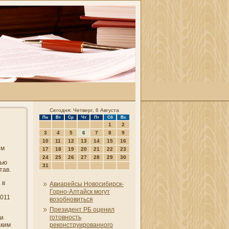
Сегодня: Четверг, 6 Августа
Пн
Вт
Ср
Чт
Пт
Сб
Вс
1
2
3
4
5
6
7
8
9
10
11
12
13
14
15
16
ым
17
18
19
20
21
22
23
24
25
26
27
28
29
30
тью
31
тав.
 в
Авиарейсы Новосибирск-
Горно-Алтайск могут
2011
возобновиться
Президент РБ оцени­л
готовность
 и
аким
реконструированного