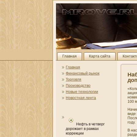
Главная
Карта сайта
Контак
Главная
Финансовый рынок
Наб
доп
Торговля
Производство
«Кол
Новые технологии
акци
номи
Новостная лента
100 м
Начин
виде 
Посл
году.
Нефть в четверг
дорожает в рамках
В на
коррекции
разд