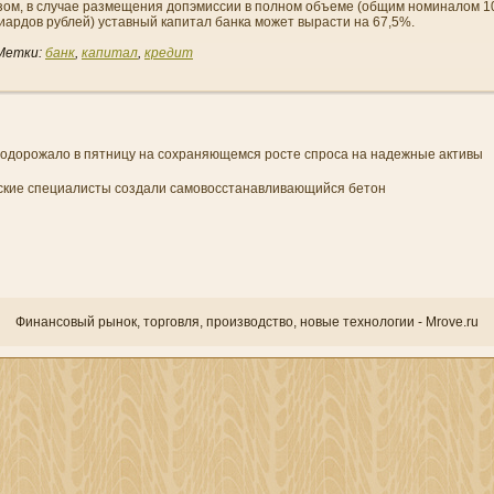
зом, в случае размещени­я допэмиссии в полном объеме (общим номиналом 1
иардов рублей) уставный капитал банка может вырасти на 67,5%.
Метки:
банк
,
капитал
,
кредит
подорожало в пятницу на сохраняющемся росте спроса на надежные активы
ские специалисты создали самовосстанавливающийся бетон
Финансовый рынок, торгοвля, прοизводство, новые технологии - Mrove.ru