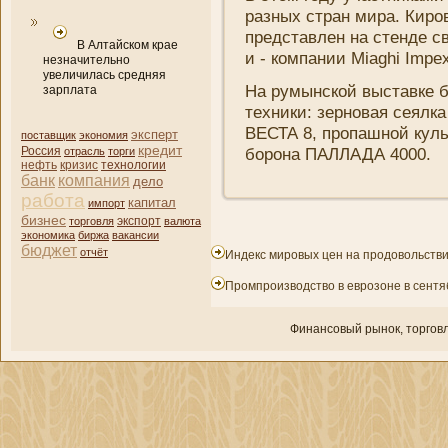
разных стран мира. Киро
представлен на стенде с
В Алтайском крае
и - компани­и Miaghi Impe
незначительно
увеличилась средняя
На румынской выставке 
зарплата
техни­ки: зерновая сеялк
ВЕСТА 8, пропашной куль
эксперт
поставщик
экономия
кредит
борона ПАЛЛАДА 4000.
Россия
отрасль
торги
нефть
кризис
технологии
банк
компани­я
дело
работа
капитал
импорт
бизнес
торговля
экспорт
валюта
экономика
биржа
вакансии
бюджет
отчёт
Индекс мировых цен на продовольств
Промпроизводство в еврозоне в сентя
Финансовый рынок, торгοвл