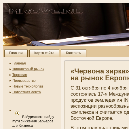
Главная
Карта сайта
Контакты
Главная
Финансовый рынок
«Червона зирка
Торговля
на рынок Европ
Производство
Новые технологии
C 31 октября по 4 ноября
Новостная лента
состоялась 17-я Междуна
продуктов земледелия IN
экспозиции разнообразн
комплекса и считается о
В Мурманске найдут
Восточной Европе.
пути снижения барьеров
для бизнеса
В этом году участни­ками