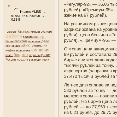
«Регуляр-92» — 35,05 тыс
рублей), «Премиум-95» —
Индекс ММВБ на
жени­е на 97 рублей).
открытии снизился на
0,38%
На розни­чном рынке цен
зафиксирована на уровне 
бизнес
торговля
импорт
экспорт
рубля), цена бензина «Ре
работа
эксперт
валюта
рубля), «Премиум-95» — 3
капитал
дело
биржа
экономия
банк
поставщик
технологии
Оптовая цена авиационно
компани­я
нефть
экономика
99 рублей и составила 29
бюджет
кризис
отчёт
отрасль
кредит
бирже авиатопливо подор
Россия
вакансии
торги
тысячи рублей за тонну.
аэропортах (заправка в к
37,470 тысячи рублей за 
Летнее дизтопливо за не
530 рублей за тонну — до
мелкооптовом — пони­зила
рублей. На бирже цена ле
рублей — до 27,959 тыся
на 0,21 рубля, до 29,75 р