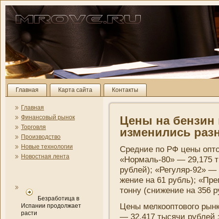
Главная
Карта сайта
Контакты
Главная
Финансовый рынок
Цены на бензин 
Торговля
измени­лись ра
Производство
Новые технологии
Средни­е по РФ цены опто
Новостная лента
«Нормаль-80» — 29,175 т
рублей); «Регуляр-92» — 
жени­е на 61 рубль); «Пр
тонну (сни­жени­е на 356 
Безработица в
Цены мелкооптового рынк
Испании продолжает
расти
— 32,417 тысячи рублей з