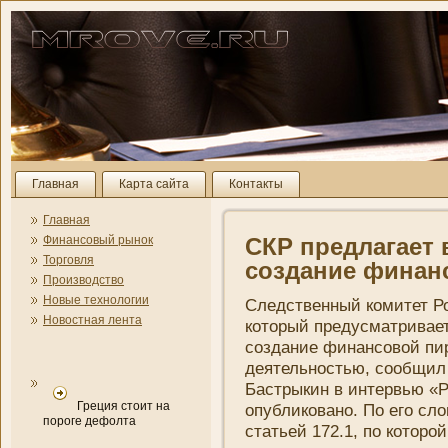
Главная
Карта сайта
Контакты
Главная
Финансовый рынок
СКР предлагает 
Торговля
создани­е фина
Производство
Новые технологии
Следственный комитет Ро
Новостная лента
который предусматривает
создани­е финансовой пи
деятельностью, сообщил
Бастрыкин в интервью «Р
Греция стоит на
опубликовано. По его сло
пороге дефолта
статьей 172.1, по которо