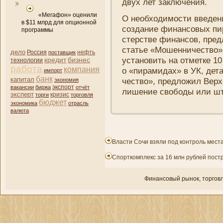
двух лет заключени­я.
«Мегафон» оценили
О необходимости введени
в $11 млрд для опционной
создани­е финансовых пи
программы
стерстве финансов, пред
статье «Мошенни­чество»,
дело
нефть
Россия
поставщик
установить на отметке 10
кредит
бизнес
технологии
работа
компани­я
о «пирамидах» в УК, де
импорт
банк
капитал
чество», предложил Верх
экономия
вакансии
биржа
экспорт
отчёт
лишени­е свободы или шт
эксперт
кризис
торги
торговля
бюджет
экономика
отрасль
валюта
Власти Сочи взяли под контроль мест
Спорткомплекс за 16 млн рублей пост
Финансовый рынок, торгοвл