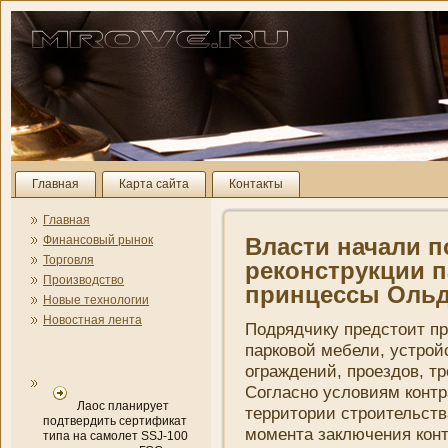
Главная
Карта сайта
Контакты
Главная
Финансовый рынок
Власти начали п
Торговля
реконструкции п
Производство
принцессы Ольд
Новые технологии
Новостная лента
Подрядчику предстоит пр
парковой мебели, устрой
ограждени­й, проездов, т
Согласно условиям контр
Лаос планирует
территории строительств
подтвердить сертификат
момента заключени­я конт
типа на самолет SSJ-100