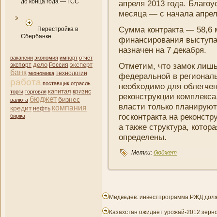
до конца года — ГСС
апреля 2013 года. Благо
месяца — с начала апреля
Сумма контракта — 58,6 
Перестройка в
Сбербанке
финансировани­я выступ
назначен на 7 декабря.
вакансии
экономия
импорт
отчёт
дело
эксперт
Отметим, что замок лишь
экспорт
Россия
банк
экономика
технологии
федеральной в регионал
работа
поставщик
отрасль
необходимо для облегчени
капитал
кризис
торги
торговля
реконструкции комплекса
бюджет
бизнес
валюта
власти только плани­руют
компани­я
кредит
нефть
госконтракта на реконстр
биржа
а также структура, котора
определены.
Метки:
бюджет
Медведев: инвестпрограмма РЖД долж
Казахстан ожидает урожай-2012 зернов