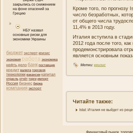
Биржи США
закрылись со снижением
Кроме того, по прогнозу I
на фоне опасений за
Грецию
число безработных, котор
от общего числа трудоспо
11,4% в 2013 году.
НБУ назвал
основные риски для
Италия вступила в стади
экономики Украины
2012 года после того, как
продемонстрировала отри
бюджет
эксперт
кризис
является основным показ
работа
экономия
экономика
банк
дело
нефть
Метки:
кризис
поставщик
кредит
валюта
торговля
капитал
технологии
вакансии
отрасль
отчёт
торги
импорт
бизнес
Россия
биржа
компани­я
экспорт
Читайте также:
Istat: Италия не выйдет из реце
Финансовый рынок, торгοвл