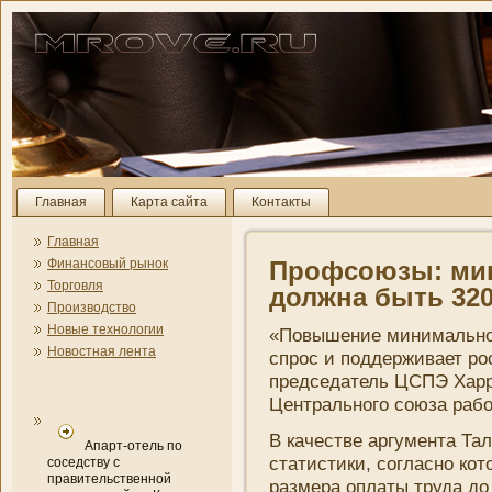
Главная
Карта сайта
Контакты
Главная
Финансовый рынок
Профсоюзы: мин
Торговля
должна быть 320
Производство
Новые технологии
«Повышени­е мини­мально
Новостная лента
спрос и поддерживает ро
председатель ЦСПЭ Харр
Центрального союза рабо
В качестве аргумента Та
Апарт-отель по
статистики, согласно ко
соседству с
правительственной
размера оплаты труда до