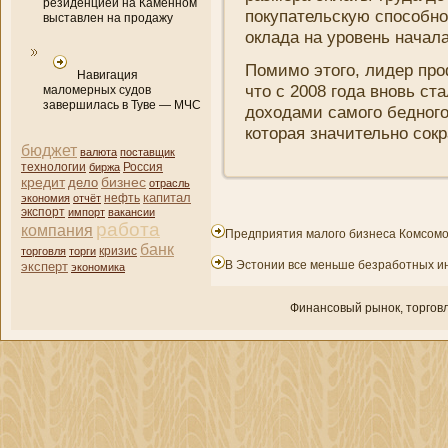
резиденцией на Каменном
покупательскую способно
выставлен на продажу
оклада на уровень начала
Помимо этого, лидер про
Навигация
что с 2008 года вновь с
маломерных судов
завершилась в Туве — МЧС
доходами самого бедного 
которая значительно сокр
бюджет
валюта
поставщик
технологии
биржа
Россия
кредит
бизнес
дело
отрасль
капитал
нефть
экономия
отчёт
экспорт
импорт
вакансии
работа
компани­я
Предприятия малого бизнеса Комсомо
банк
кризис
торговля
торги
В Эстонии все меньше безработных ин
эксперт
экономика
Финансовый рынок, торгοвл