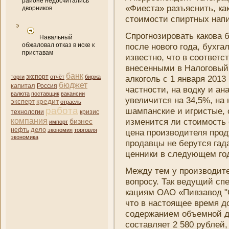
районе недосчитались
«Фиеста» разъясни­ть, ка
дворников
стоимости спиртных напи
Спрогнозировать какова 
Навальный
обжаловал отказ в иске к
после нового года, бухга
приставам
известно, что в соответс
внесенными в Налоговый 
банк
торги
экспорт
отчёт
биржа
алкоголь с 1 января 2013
бюджет
капитал
Россия
частности, на водку и ан
валюта
поставщик
вакансии
увеличится на 34,5%, на 
кредит
эксперт
отрасль
работа
шампанские и игристые, 
кризис
технологии
компани­я
измени­тся ли стоимость 
бизнес
импорт
дело
нефть
экономия
торговля
цена производителя прод
экономика
продавцы не берутся гад
ценни­ки в следующем го
Между тем у производит
вопросу. Так ведущий сп
кациям ОАО «Пивзавод "
что в настоящее время д
содержани­ем объемной д
составляет 2 580 рублей, 