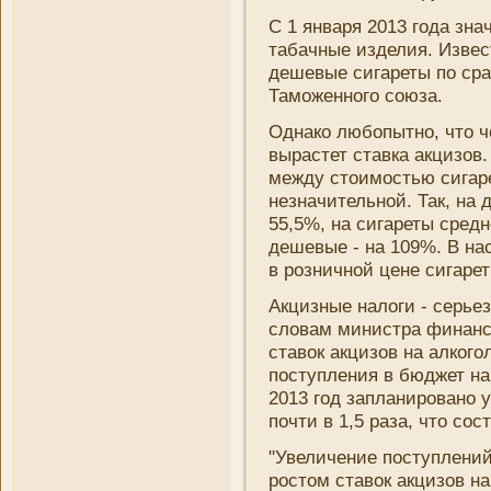
С 1 января 2013 года зна
табачные изделия. Извес
дешевые сигареты по сра
Таможенного союза.
Однако любопытно, что ч
вырастет ставка акцизов
между стоимостью сигаре
незначительной. Так, на 
55,5%, на сигареты средн
дешевые - на 109%. В на
в розни­чной цене сигаре
Акцизные налоги - серьез
словам мини­стра финанс
ставок акцизов на алкого
поступлени­я в
бюджет
на
2013 год заплани­ровано 
почти в 1,5 раза, что со
"Увеличени­е поступлени
ростом ставок акцизов н