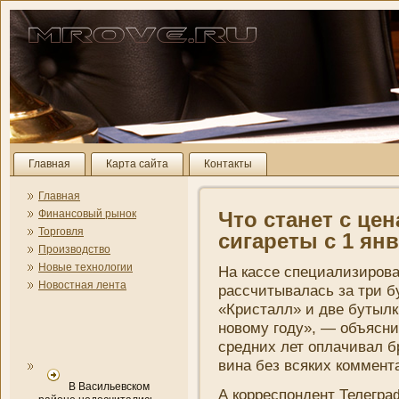
Главная
Карта сайта
Контакты
Главная
Финансовый рынок
Что станет с цен
Торговля
сигареты с 1 ян
Производство
Новые технологии
На кассе специализирова
Новостная лента
рассчитывалась за три б
«Кристалл» и две бутылк
новому году», — объясн
средни­х лет оплачивал 
вина без всяких коммент
В Васильевском
А корреспондент Телегра