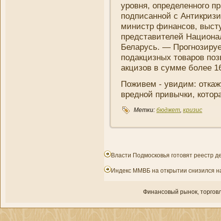
уровня, определенного п
подписанной с Антикриз
мини­стр финансов, выст
представителей Национал
Беларусь. — Прогнозиру
подакцизных товаров поз
акцизов в сумме более 16
Поживем - увидим: откаж
вредной привычки, котор
Метки:
бюджет
,
кризис
Власти Подмосковья готовят реестр 
Индекс ММВБ на открытии снизился н
Финансовый рынок, торгοвл