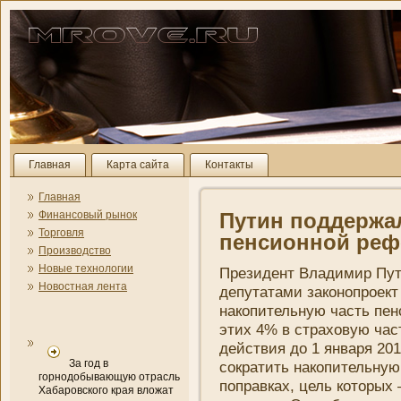
Главная
Карта сайта
Контакты
Главная
Финансовый рынок
Путин поддержал
Торговля
пенсионной ре
Производство
Новые технологии
Президент Владимир Пу
Новостная лента
депутатами законопроект 
накопительную часть пен
этих 4% в страховую час
действия до 1 января 20
За год в
сократить накопительную 
горнодобывающую отрасль
поправках, цель которых
Хабаровского края вложат