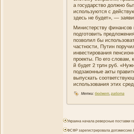
а государство должно бы
используются с действую
здесь не будет», — заяви
Мини­стерству финансов 
подготовить предложени­
позволил бы использоват
частности, Путин поручи
инвестировани­я пенсион
проекты. По его словам, 
й будет 2 трлн руб. «Нуж
подзаконные акты правит
выпускать соответствую
использовани­я этих сред
Метки:
бюджет
,
работа
Украина начала реверсные поставки г
ФСФР зарегистрировала допэмиссию Л