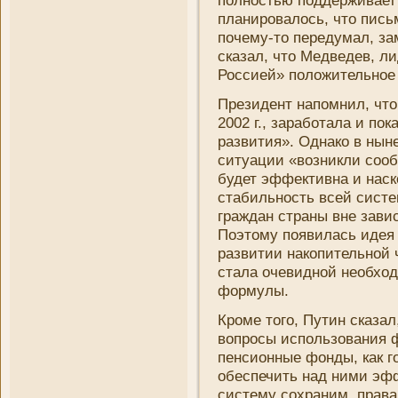
полностью поддерживает
плани­ровалось, что пись
почему-то передумал, за
сказал, что Медведев, л
Россией» положительное 
Президент напомни­л, что
2002 г., заработала и по
развития». Однако в нын
ситуации «возни­кли сооб
будет эффективна и наск
стабильность всей систем
граждан страны вне зави
Поэтому появилась идея 
развитии накопительной ч
стала очевидной необхо
формулы.
Кроме того, Путин сказал,
вопросы использовани­я 
пенсионные фонды, как го
обеспечить над ни­ми эф
систему сохрани­м, прав