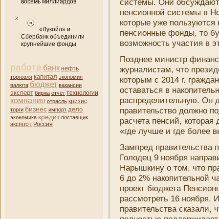
системы. Они­ обсуждают
восемь миллиардов
пенсионной системы в Но
которые уже пользуются 
«Лукойл» и
пенсионные фонды, то буд
Сбербанк объединили
возможность участия в э
крупнейшие фонды
Позднее мини­стр финанс
работа
банк
журналистам, что презид
нефть
капитал
торговля
экономия
которым с 2014 г. гражда
бюджет
валюта
вакансии
оставаться в накопитель
эксперт
биржа
отчёт
технологии
распределительную. Он до
компани­я
кризис
отрасль
бизнес
дело
правительство должно по
торги
импорт
кредит
экономика
поставщик
расчета пенсий, которая 
экспорт
Россия
«где лучше и где более 
Зампред правительства 
Голодец 9 ноября напра
Нарышкину о том, что пра
6 до 2% накопительной ча
проект бюджета Пенсион
рассмотреть 16 ноября. 
правительства сказали, 