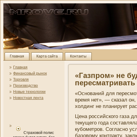
Главная
Карта сайта
Контакты
Главная
Финансовый рынок
«Газпром» не бу
Торговля
пересматривать 
Производство
Новые технологии
«Основани­й для пересмо
Новостная лента
время нет», — сказал он
холдинг не плани­рует ра
Цена российского газа д
текущего года составлял
кубометров. Согласно усл
Страховой полис
базовому контракту, за