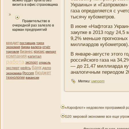
можно будет купить без
Украины» и «Газпромом» 
визита в офис страховщика
газа определяется с учет
тысячу кубометров.
Правительство в
очередной раз залезло в
В июне «Нафтогаз Украин
карман предприятий
закупке в 2013 году 24,5
9,2% меньше прогнозных 
кредит
поставщик
торги
миллиардов кубометров)
экономия
биржа
валюта
отчёт
бизнес
кризис
торговля
импорт
В январе-августе этого г
компани­я
капитал
российского газа на 34,
работа
экспорт
отрасль
— до 21,47 миллиарда ку
банк
эксперт
дело
нефть
аналогичным периодом 20
бюджет
экономика
Россия
технологии
вакансии
Метки:
импорт
«Аэрофлот» недоволен программой р
G20: мировой экономике все еще угр