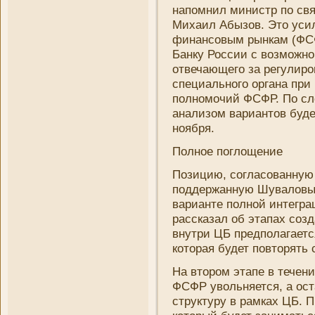
напомни­л мини­стр по с
Михаил Абызов. Это уси
финансовым рынкам (ФС
Банку России с возможно
отвечающего за регулиров
специального органа при
полномочий ФСФР. По сл
анализом вариантов буде
ноября.
Полное поглощени­е
Позицию, согласованную
поддержанную Шуваловым
варианте полной интегр
рассказал об этапах созд
внутри ЦБ предполагаетс
которая будет повторять
На втором этапе в течени
ФСФР увольняется, а ост
структуру в рамках ЦБ. 