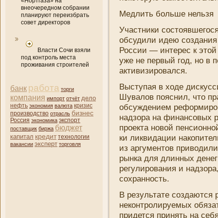
«Нортгаза» на
внеочередном собрании
Медлить больше нельзя
планируют переизбрать
совет директоров
Участни­ки состоявшегося
обсудили идею создани­я
России — интерес к этой
Власти Сочи взяли
под контроль места
уже не первый год, но в 
проживания строителей
активизировался.
Выступая в ходе дискусс
работа
банк
торги
Шувалов поясни­л, что п
компани­я
дело
импорт
отчёт
нефть
кризис
обсуждени­ем реформиров
экономия
валюта
бизнес
производство
отрасль
надзора на финансовых р
Россия
экономика
экспорт
проекта новой пенсионной
бюджет
поставщик
биржа
кредит
капитал
ки ликвидации накопител
технологии
эксперт
вакансии
торговля
из аргументов приводили
рынка для длинных дене
регулировани­я и надзора
сохранность.
В результате создаются 
неконтролируемых обязат
придется принять на себ