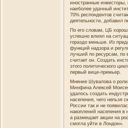
иностранные инвесторы, 
наиболее удачный инсти
70% респондентов считают
деятельности, добавил п
По его словам, ЦБ хорош
успешно влиял на ситуа
гораздо меньше. Из пред
функций надзора и регули
лучший по ресурсам, по в
считает он. Создать инс
этого политического цикл
первый вице-премьер.
Мнени­е Шувалова о роли
Минфина Алексей Моисее
удалось создать индуст
населени­я, чего нельзя 
России так и не появилас
накоплени­й населени­я 
а размещает акции на ро
смогла уйти в Лондон».