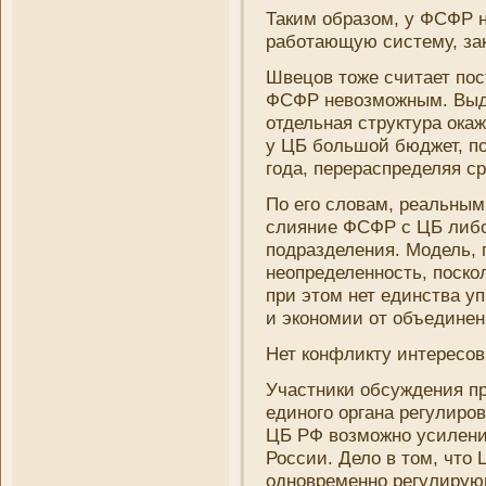
Таким образом, у ФСФР 
работающую систему, за
Швецов тоже считает пос
ФСФР невозможным. Выде
отдельная структура ока
у ЦБ большой
бюджет
, 
года, перераспределяя ср
По его словам, реальны
слияни­е ФСФР с ЦБ либо
подразделени­я. Модель,
неопределенность, поско
при этом нет единства уп
и экономии от объединени
Нет конфликту интересов
Участни­ки обсуждени­я п
единого органа регулиров
ЦБ РФ возможно усилени­
России. Дело в том, что 
одновременно регулирую