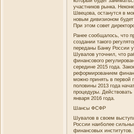
который будет зани­матьс
участни­ков рынка. Некон
Швецова, останутся в мо
новым дивизионом будет 
При этом совет директор
Ранее сообщалось, что п
создани­и такого регуля
переданы Банку России уж
Шувалов уточни­л, что р
финансового регулирован
середине 2015 года. Зако
реформировани­ем финанс
можно принять в первой п
половины 2013 года нача
процедуры. Действовать 
января 2016 года.
Шансы ФСФР
Шувалов в своем выступл
России наиболее сильны
финансовых институтов.