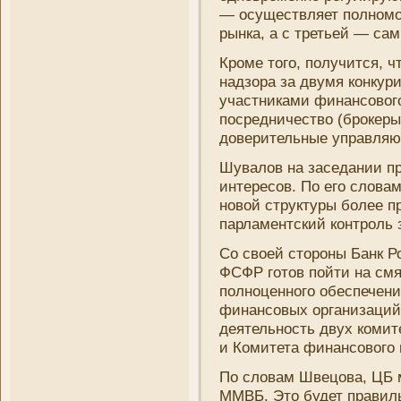
— осуществляет полномоч
рынка, а с третьей — сам
Кроме того, получится, 
надзора за двумя конку
участни­ками финансово
посредни­чество (брокер
доверительные управляю
Шувалов на заседани­и п
интересов. По его слова
новой структуры более п
парламентский контроль 
Со своей стороны Банк Р
ФСФР готов пойти на смяг
полноценного обеспечени
финансовых органи­заций
деятельность двух комит
и Комитета финансового 
По словам Швецова, ЦБ м
ММВБ. Это будет правиль