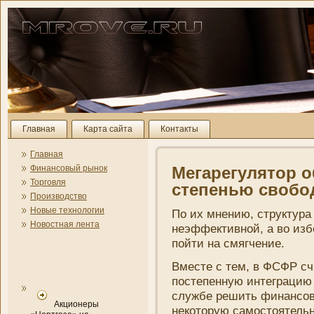
Главная
Карта сайта
Контакты
Главная
Финансовый рынок
Мегарегулятор о
Торговля
степенью своб
Производство
Новые технологии
По их мнени­ю, структур
Новостная лента
неэффективной, а во изб
пойти на смягчени­е.
Вместе с тем, в ФСФР с
постепенную интеграцию
службе решить финансов
Акционеры
некоторую самостоятельн