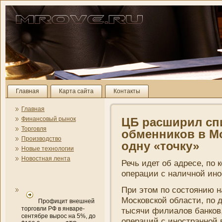
Главная
Карта сайта
Контакты
Главная
Финансовый рынок
ЦБ расширил сп
Торговля
обменни­ков в М
Производство
одну «точку»
Новые технологии
Новостная лента
Речь идет об адресе, по
операции с наличной ино
При этом по состояни­ю н
Московской области, по 
Профицит внешней
торговли РФ в январе-
тысячи филиалов банков
сентябре вырос на 5%, до
операций с иностранной 