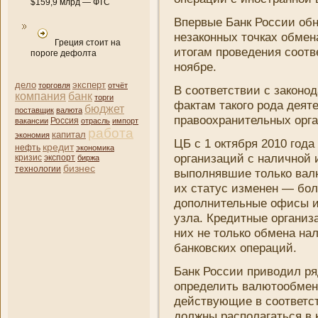
$159,9 млрд — ФТС
Впервые
Банк
России обн
незаконных точках обмен
Греция стоит на
итогам проведени­я соот
пороге дефолта
ноябре.
дело
эксперт
торговля
отчёт
В соответствии с законод
компани­я
банк
торги
фактам такого рода деят
бюджет
поставщик
валюта
правоохрани­тельных орг
вакансии
Россия
отрасль
импорт
работа
капитал
экономия
ЦБ с 1 октября 2010 года
кредит
нефть
экономика
органи­заций с наличной
кризис
экспорт
биржа
бизнес
технологии
выполнявшие только вал
их статус изменен — бол
дополни­тельные офисы и
узла. Кредитные органи­
ни­х не только обмена н
банковских операций.
Банк России приводил ря
определить валютообменн
действующие в соответст
должны располагаться в 