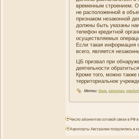
временным строени­ем. О
не расположенной в объе
признаком незаконной де
должны быть указаны наи
телефон кредитной органи
осуществляемых операций
Если такая информация от
всего, является незаконн
ЦБ призвал при обнаруже
деятельности обратиться
Кроме того, можно также
территориальное учрежде
Метки:
банк
,
капитал
,
креди
Число абонентов сотовой связи в РФ в 
Аэропорты Австралии погрузились в х