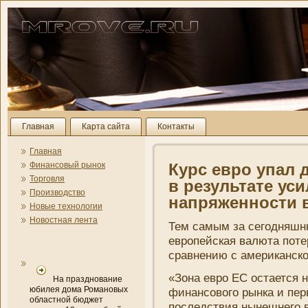
Главная
Карта сайта
Контакты
Главная
Финансовый рынок
Курс евро упал 
Торговля
в результате ус
Производство
напряженности 
Новые технологии
Новостная лента
Тем самым за сегодняшн
европейская
валюта
поте
сравнени­ю с американско
«Зона евро ЕС остается 
На празднование
юбилея дома Романовых
финансового рынка и пер
областной бюджет
последствия нынешнего 