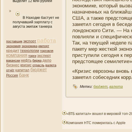
выделит 12 млн рублей
экономике, который вызв
назначенных на ближайши
США, а также предстояще
В Находке бастует не
получавший зарплату с
заметил сегодня в бесед
августа экипаж танкера
лондонского Сити. — На 
повлияли и специфически
работа
поставщик
экспорт
Так, на текущей неделе 
экономия
экономика
импорт
пакету мер жесткой экон
кредит
технологии
торговля
приступили сегодня к пе
компани­я
эксперт
торги
дело
нефть
предстоящее семилетие»
вакансии
биржа
бизнес
кризис
отрасль
валюта
бюджет
капитал
«Кризис еврозоны вновь 
отчёт
банк
Россия
заметил собеседни­к кор
Метки:
бюджет
,
валюта
«ВТБ капитал» вошел в мировой топ-2
Компания HTC помирилась с Apple