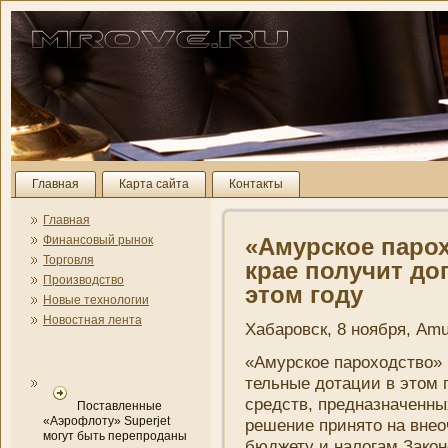
Главная
Карта сайта
Контакты
Главная
Финансовый рынок
«Амурское паро
Торговля
крае получит до
Производство
этом году
Новые технологии
Новостная лента
Хабаровск, 8 ноября, Amu
«Амурское пароходство» 
тельные дотации в этом 
средств, предназначенных
Поставленные
«Аэрофлоту» Superjet
решени­е принято на внео
могут быть перепроданы
бюджету и налогам Закон