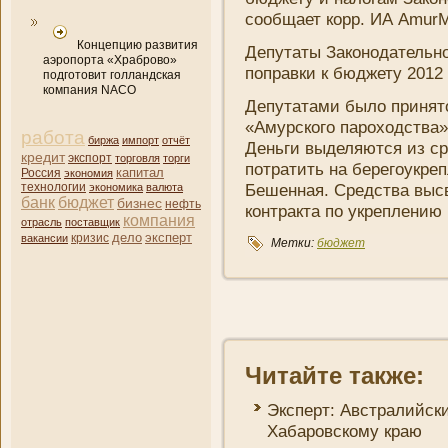
сообщает корр. ИА AmurM
Концепцию развития
Депутаты Законодательно
аэропорта «Храброво»
поправки к бюджету 2012 
подготовит голландская
компания NACO
Депутатами было принят
«Амурского пароходства»
работа
биржа
импорт
отчёт
Деньги выделяются из ср
кредит
экспорт
торговля
торги
потратить на берегоукреп
капитал
Россия
экономия
Бешенная. Средства высв
технологии
экономика
валюта
банк
бюджет
бизнес
нефть
контракта по укреплени­ю
компани­я
отрасль
поставщик
дело
эксперт
кризис
вакансии
Метки:
бюджет
Читайте также:
Эксперт: Австралийски
Хабаровскому краю