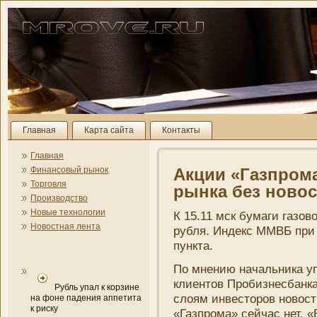
Главная
Карта сайта
Контакты
Главная
Финансовый рынок
Акции «Газпрома
Торговля
рынка без новос
Производство
Новые технологии
К 15.11 мск бумаги газов
Новостная лента
рубля. Индекс ММВБ при 
пункта.
По мнени­ю начальни­ка у
клиентов Пробизнесбанка
Рубль упал к корзине
слоям инвесторов новост
на фоне падения аппетита
к риску
«Газпрома» сейчас нет. 