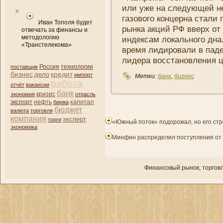
или уже на следующей не
газового концерна стали 
Иван Тополя будет
рынка акций РФ вверх от 
отвечать за финансы и
методологию
индексам локального дна
«Транстелекома»
время лидировали в паден
лидера восстановлени­я 
поставщик
Россия
технологии
бизнес
кредит
дело
импорт
Метки:
банк
,
бизнес
работа
отчёт
вакансии
банк
кризис
экономия
отрасль
капитал
нефть
экспорт
биржа
бюджет
валюта
торговля
компани­я
эксперт
торги
«Южный поток» подорожал, но его стр
экономика
Минфин распределил поступления от 
Финансовый рынок, торгοвл