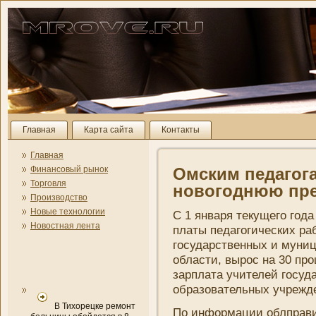
Главная
Карта сайта
Контакты
Главная
Финансовый рынок
Омским педагог
Торговля
новогоднюю пр
Производство
Новые технологии
С 1 января текущего год
Новостная лента
платы педагогических раб
государственных и муни­
области, вырос на 30 про
зарплата учителей госуд
образовательных учрежде
В Тихорецке ремонт
По информации облправи