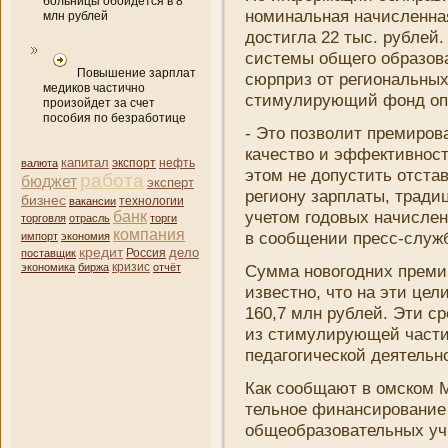
больницы обойдется в 8
номинальная начисленная
млн рублей
достигла 22 тыс. рублей. 
системы общего образова
Повышение зарплат
сюрприз от региональных
медиков частично
стимулирующий фонд оп
произойдет за счет
пособия по безработице
- Это позволит премирова
качество и эффективност
капитал
нефть
валюта
экспорт
этом не допустить отстав
работа
бюджет
эксперт
региону зарплаты, тради
бизнес
вакансии
технологии
учетом годовых начислен
банк
торговля
отрасль
торги
компани­я
в сообщени­и пресс-служ
импорт
экономия
кредит
дело
поставщик
Россия
кризис
экономика
биржа
отчёт
Сумма новогодни­х преми
известно, что на эти цел
160,7 млн рублей. Эти с
из стимулирующей части
педагогической деятельно
Как сообщают в омском М
тельное финансировани­е
общеобразовательных учр