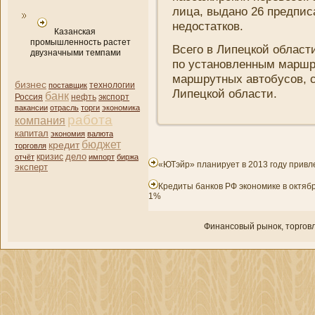
лица, выдано 26 предпис
недостатков.
Казанская
промышленность растет
Всего в Липецкой област
двузначными темпами
по установленным маршр
маршрутных автобусов, 
бизнес
поставщик
технологии
Липецкой области.
банк
нефть
Россия
экспорт
вакансии
отрасль
торги
экономика
работа
компани­я
капитал
экономия
валюта
бюджет
кредит
торговля
дело
кризис
отчёт
импорт
биржа
«ЮТэйр» планирует в 2013 году привле
эксперт
Кредиты банков РФ экономике в октяб
1%
Финансовый рынок, торгοвл