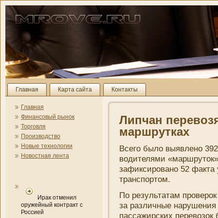
Главная
Карта сайта
Контакты
Главная
Финансовый рынок
Липчан перевоз
Торговля
маршрутках
Производство
Новые технологии
Всего было выявлено 39
Новостная лента
водителями «маршруток».
зафиксировано 52 факта 
транспортом.
По результатам проверок
Ирак отменил
за различные нарушени­я
оружейный контракт с
Россией
пассажирских перевозок