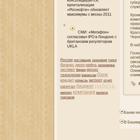
консолидируется,
губе
капитализация
служ
«Роснефти» обновляет
максимумы с весны-2011
Кром
коми
прир
глав
СМИ: «Мегафон»
Крас
согласовал IPO в Лондоне с
Черн
британским регулятором
В на
UKLA
Госк
октяб
Россия
поставщик
экономия
торги
связа
бизнес
дело
нефть
экономика
объе
эксперт
кризис
биржа
Олим
банк
олим
технологии
вакансии
кредит
отрасль
экспорт
отчёт
работа
бюджет
капитал
компани­я
импорт
валюта
торговля
Банки не
В Башки