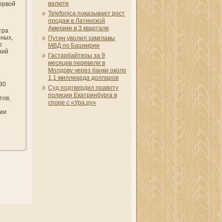
валюте
ервой
Telefonica показывает рост
продаж в Латинской
Америке в 3 квартале
тра
рных,
Путин уволил замглавы
р
МВД по Башкирии
рий
Гастарбайтеры за 9
месяцев перевели в
Молдову через банки около
1,1 миллиарда долларов
30
Суд подтвердил правоту
полиции Екатринбурга в
тов,
споре с «Ура.ру»
ции