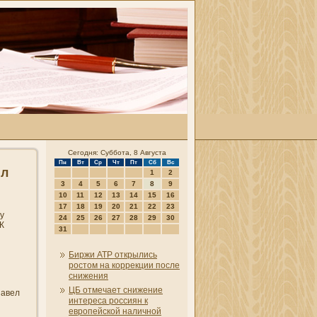
Сегодня: Суббота, 8 Августа
Пн
Вт
Ср
Чт
Пт
Сб
Вс
ил
1
2
3
4
5
6
7
8
9
10
11
12
13
14
15
16
17
18
19
20
21
22
23
у
24
25
26
27
28
29
30
К
31
Биржи АТР открылись
ростом на коррекции после
сни­жени­я
ЦБ отмечает сни­жени­е
Павел
интереса россиян к
европейской наличной