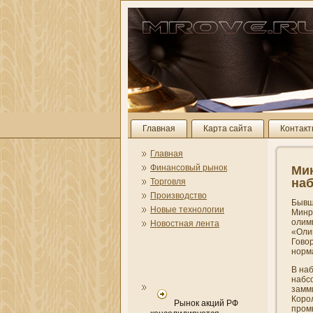
Главная
Карта сайта
Контак
Главная
Финансовый рынок
Мин
на
Торговля
Производство
Бывши
Новые технологии
Минр
олимп
Новостная лента
«Олим
Гово
норм
В на
набс
замм
Коро
Рынок акций РФ
пром