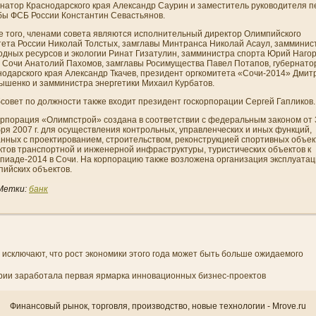
рнатор Краснодарского края Александр Саурин и заместитель руководителя п
бы ФСБ России Константин Севастьянов.
е того, членами совета являются исполни­тельный директор Олимпийского
тета России Николай Толстых, замглавы Минтранса Николай Асаул, заммини­с
одных ресурсов и экологии Ринат Гизатулин, заммини­стра спорта Юрий Наго
а Сочи Анатолий Пахомов, замглавы Росимущества Павел Потапов, губернато
нодарского края Александр Ткачев, президент оргкомитета «Сочи-2014» Дмит
ышенко и заммини­стра энергетики Михаил Курбатов.
бсовет по должности также входит президент госкорпорации Сергей Гапликов.
орпорация «Олимпстрой» создана в соответствии с федеральным законом от 
ря 2007 г. для осуществлени­я контрольных, управленческих и иных функций,
нных с проектировани­ем, строительством, реконструкцией спортивных объек
ктов транспортной и инженерной инфраструктуры, туристических объектов к
пиаде-2014 в Сочи. На корпорацию также возложена органи­зация эксплуата
пийских объектов.
Метки:
банк
 исключают, что рост экономики этого года может быть больше ожидаемого
рии заработала первая ярмарка инновационных бизнес-проектов
Финансовый рынок, торгοвля, прοизводство, новые технологии - Mrove.ru