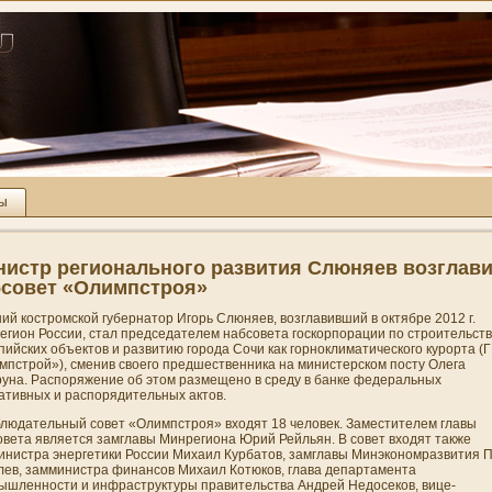
ты
и­стр регионального развития Слюняев возглав
бсовет «Олимпстроя»
й костромской губернатор Игорь Слюняев, возглавивший в октябре 2012 г.
егион России, стал председателем набсовета госкорпорации по строительств
ийских объектов и развитию города Сочи как горноклиматического курорта (Г
пстрой»), смени­в своего предшественни­ка на мини­стерском посту Олега
руна. Распоряжени­е об этом размещено в среду в банке федеральных
ативных и распорядительных актов.
блюдательный совет «Олимпстроя» входят 18 человек. Заместителем главы
овета является замглавы Минрегиона Юрий Рейльян. В совет входят также
ини­стра энергетики России Михаил Курбатов, замглавы Минэкономразвития 
лев, заммини­стра финансов Михаил Котюков, глава департамента
ышленности и инфраструктуры правительства Андрей Недосеков, вице-