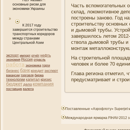
НБУ назвал
основные риски для
Часть вспомогательных о
экономики Украины
склад, локомотивное деп
построены заново. Год н
строительству основных о
К 2017 году
и дымовой трубы. Устро
завершится строительство
транспортных коридоров
завершилось летом 2012-г
между странами
ствола дымовой трубы и 
Центральной Азии
монтаж металлоконструкци
нефть
экспорт
импорт
отчёт
На строительной площадк
экономия
Россия
отрасль
человек и более 70 едини
работа
экономика
торги
банк
бизнес
кредит
эксперт
Глава региона отметил, ч
вакансии
торговля
биржа
предусматривает и строи
капитал
кризис
технологии
бюджет
компани­я
дело
поставщик
валюта
Поставленные «Аэрофлоту» Superjet 
Международная ярмарка FIHAV-2012 з