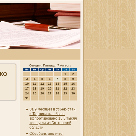
Сегодня: Пятница, 7 Августа
Пн
Вт
Ср
Чт
Пт
Сб
Вс
НКО
1
2
3
4
5
6
7
8
9
10
11
12
13
14
15
16
17
18
19
20
21
22
23
24
25
26
27
28
29
30
31
За 9 месяцев в Узбекистан
и Таджикистан было
экспортировано 15,5 тысяч
тонн угля из Баткенской
области
Сбербанк увеличил