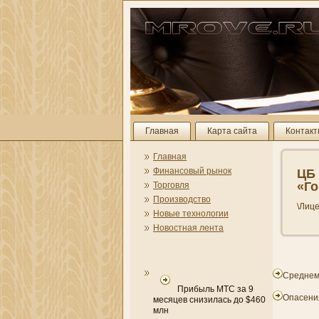
Главная
Карта сайта
Контак
Главная
Финансовый рынок
ЦБ 
«Го
Торговля
Производство
\Лице
Новые технологии
Новостная лента
Среднеме
Прибыль МТС за 9
Опасени
месяцев снизилась до $460
млн