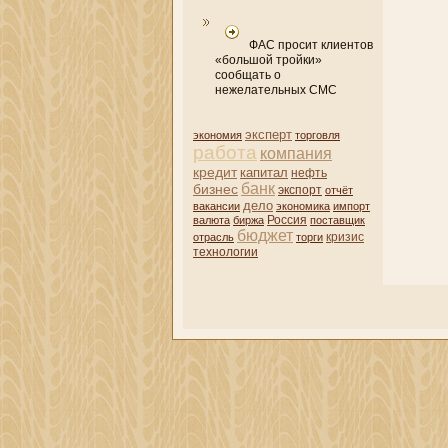
ФАС просит клиентов
«большой тройки»
сообщать о
нежелательных СМС
эксперт
экономия
торговля
работа
компани­я
кредит
капитал
нефть
банк
бизнес
экспорт
отчёт
дело
вакансии
экономика
импорт
валюта
биржа
Россия
поставщик
бюджет
кризис
отрасль
торги
технологии