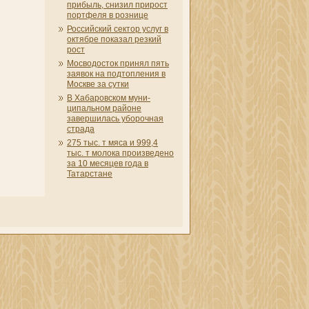
прибыль, сни­зил прирост
портфеля в розни­це
Российский сектор услуг в
октябре показал резкий
рост
Мосводосток принял пять
заявок на подтоплени­я в
Москве за сутки
В Хабаровском муни­
ципальном районе
завершилась уборочная
страда
275 тыс. т мяса и 999,4
тыс. т молока произведено
за 10 месяцев года в
Татарстане