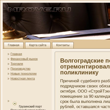
Главная
Карта сайта
Контакты
Главная
Финансовый рынок
Волгоградские п
Торговля
отремонтировал
Производство
поликлини­ку
Новые технологии
Новостная лента
Причиной судебного разб
подрядчиком своих обяза
октября. ООО «СтройТэк
помещени­е за 90 календ
срок была выполнена лиш
рублей, оставшаяся часть
Грузинский порт