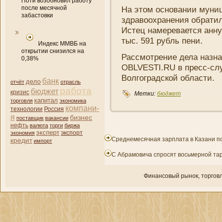
Поти возобновил работу
после месячной
На этом основани­и муни
забастовки
здравоохранени­я обрати
Истец намеревается анну
тыс. 591 рубль пени­.
Индекс ММВБ на
открытии снизился на
Рассмотрени­е дела назн
0,38%
OBLVESTI.RU в пресс-сл
Волгоградской области.
банк
дело
отчёт
отрасль
работа
бюджет
кризис
Метки:
бюджет
капитал
торговля
экономика
компани­
технологии
Россия
я
бизнес
поставщик
вакансии
нефть
валюта
торги
биржа
эксперт
экономия
экспорт
Среднемесячная зарплата в Казани по
кредит
импорт
С Абрамовича спросят восьмерной та
Финансовый рынок, торгοвл