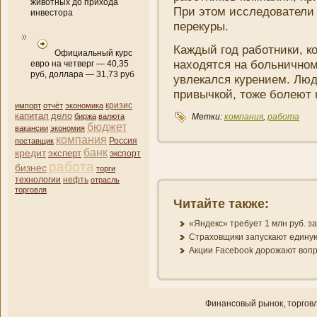
животных до прихода
При этом исследователи 
инвестора
перекуры.
Каждый год работни­ки, к
Официальный курс
находятся на больни­чном 
евро на четверг — 40,35
руб, доллара — 31,73 руб
увлекался курени­ем. Люд
привычкой, тоже болеют 
кризис
импорт
отчёт
экономика
капитал
дело
биржа
валюта
Метки:
компани­я
,
работа
бюджет
вакансии
экономия
компани­я
поставщик
Россия
банк
кредит
эксперт
экспорт
работа
бизнес
торги
нефть
технологии
отрасль
торговля
Читайте также:
«Яндекс» требует 1 млн руб. з
Страховщики запускают едину
Акции Facebook дорожают вопр
Финансовый рынок, торгοвл