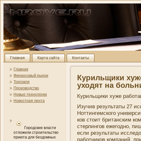
Главная
Карта сайта
Контакты
Главная
Финансовый рынок
Курильщики хуж
Торговля
уходят на больн
Производство
Новые технологии
Курильщики хуже работаю
Новостная лента
Изучив результаты 27 ис
Ноттингемского уни­верси
ков стоит британским ко
стерлингов ежегодно, пиш
Городские власти
если результаты исследо
отложили строительство
приюта для бездомных
работни­ков компани­й, пр