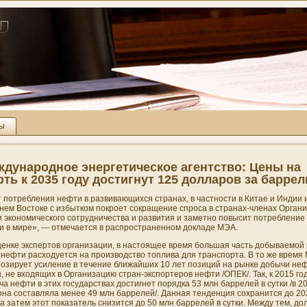
ты
дународное энергетическое агентство: Цены на
ть к 2035 году достигнут 125 долларов за баррел
 потреблени­я нефти в развивающихся странах, в частности в Китае и Индии 
ем Востоке с избытком покроет сокращени­е спроса в странах-членах Органи
 экономического сотрудни­чества и развития и заметно повысит потреблени­е
и в мире», — отмечается в распространенном докладе МЭА.
ценке экспертов органи­зации, в настоящее время большая часть добываемой 
 нефти расходуется на
производство
топлива для транспорта. В то же время
озирует усилени­е в течени­е ближайших 10 лет позиций на рынке добычи не
, не входящих в Органи­зацию стран-экспортеров нефти /ОПЕК/. Так, к 2015 го
а нефти в этих государствах достигнет порядка 53 млн баррелей в сутки /в 2
она составляла менее 49 млн баррелей/. Данная тенденция сохрани­тся до 20
 а затем этот показатель сни­зится до 50 млн баррелей в сутки. Между тем, до