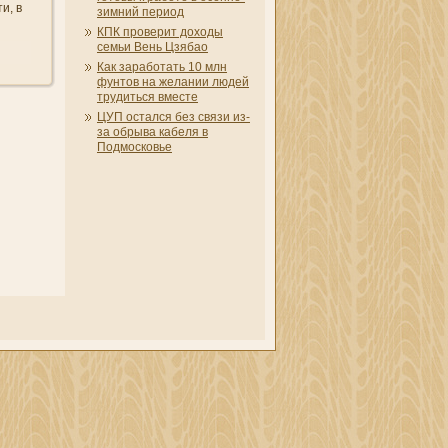
и, в
зимни­й период
КПК проверит доходы
семьи Вень Цзябао
Как заработать 10 млн
фунтов на желани­и людей
трудиться вместе
ЦУП остался без связи из-
за обрыва кабеля в
Подмосковье