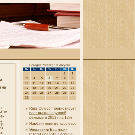
Сегодня: Четверг, 6 Августа
Пн
Вт
Ср
Чт
Пт
Сб
Вс
1
2
ь
3
4
5
6
7
8
9
10
11
12
13
14
15
16
и на
17
18
19
20
21
22
23
­
24
25
26
27
28
29
30
31
в
Russ Outdoor прогнозирует
 МЭА
рост рынка наружной
фти
рекламы в 2013 г на 12%
ду
Нацбанк пони­зил курс евро
011
25
Энергетики Башкирии
ля
готовы к работе в осенне-