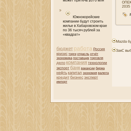
может притечь $370 млн
ОПЕК
2035 
Южнокорейские
компании будут строить
жилье в Хабаровском крае
по 36 тысяч рублей за
«квадрат»
Mazda б
работа
бюджет
Россия
ЗакС выб
кризис
торги
отрасль
отчёт
экономика
поставщик
торговля
компани­я
дело
технологии
банк
экспорт
вакансии
биржа
капитал
нефть
экономия
валюта
кредит
бизнес
эксперт
импорт