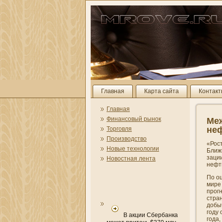
Главная
Карта сайта
Контак
Главная
Финансовый рынок
Меж
неф
Торговля
Производство
«Рост
Новые технологии
Ближн
зации
Новостная лента
нефт
По о
мире
прогн
стран
добыч
году 
В акции Сбербанка
года,