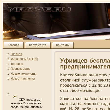
Главная
Карта сайта
Контакты
Главная
Финансовый рынок
Уфимцев беспла
Торговля
предприни­мате
Производство
Новые технологии
Как сообщила агентству 
Новостная лента
столичной службы занято
продолжаться с 12 по 23
стать все желающие.
Записаться на бесплатны
СКР предлагает
мательства можно по адр
ввести в УК статью за
создание финансовых
каб. № 26, либо по телеф