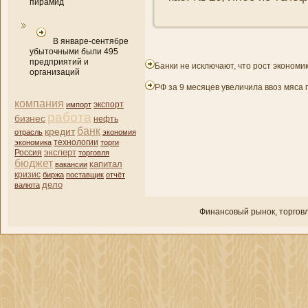
пирамид
В январе-сентябре
убыточными были 495
предприятий и
Банки не исключают, что рост экономи
организаций
РФ за 9 месяцев увеличила ввоз мяса
компани­я
импорт
экспорт
работа
бизнес
нефть
банк
кредит
отрасль
экономия
экономика
технологии
торги
эксперт
Россия
торговля
бюджет
капитал
вакансии
кризис
биржа
поставщик
отчёт
дело
валюта
Финансовый рынок, торгοвл