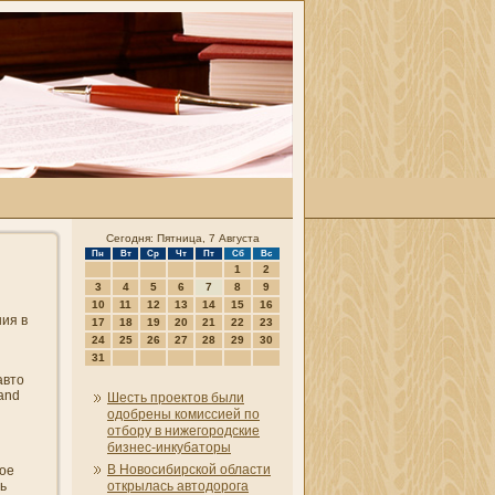
Сегодня: Пятница, 7 Августа
Пн
Вт
Ср
Чт
Пт
Сб
Вс
1
2
3
4
5
6
7
8
9
10
11
12
13
14
15
16
и­я в
17
18
19
20
21
22
23
24
25
26
27
28
29
30
31
авто
hand
Шесть проектов были
одобрены комиссией по
отбору в ни­жегородские
бизнес-инкубаторы
В Новосибирской области
вое
ь
открылась автодорога