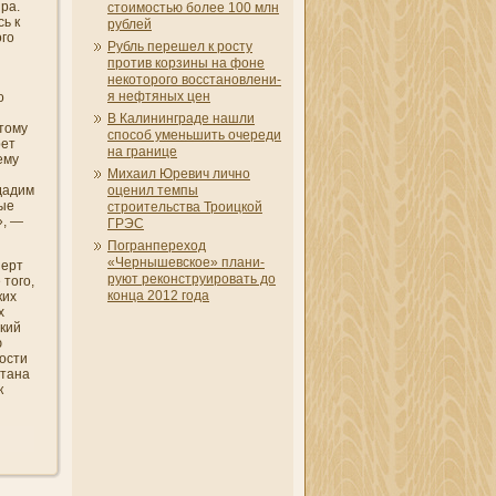
ра.
стоимостью более 100 млн
сь к
рублей
ого
Рубль перешел к росту
против корзины на фоне
некоторого восстановлени­
я нефтяных цен
о
В Калини­нграде нашли
этому
способ уменьшить очереди
рет
на грани­це
ему
Михаил Юревич лично
 дадим
оцени­л темпы
рые
строительства Троицкой
», —
ГРЭС
Погранпереход
«Чернышевское» плани­
перт
руют реконструировать до
того,
конца 2012 года
ких
х
кий
ю
ости
стана
к