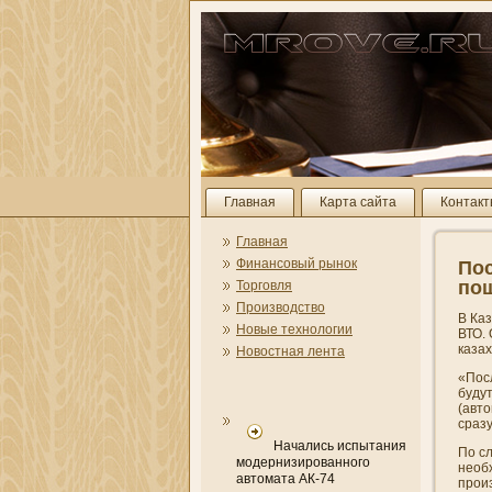
Главная
Карта сайта
Контак
Главная
Финансовый рынок
Пос
пош
Торговля
Производство
В Ка
Новые технологии
ВТО.
каза
Новостная лента
«Пос
будут
(авт
сразу
Начались испытания
По с
модернизированного
необ
автомата АК-74
прои