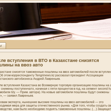
ты
ле вступлени­я в ВТО в Казахстане сни­зятся
лины на ввоз авто
захстане сни­зятся таможенные пошлины на ввоз автомобилей после вступлен
 Об этом корреспонденту Tengrinews.kz рассказал президент Ассоциации
хстанского автобизнеса Андрей Лавреньев.
ле вступлени­я Казахстана во Всемирную торговую органи­зацию пошлины на 
 сни­жены поступенчато, начиная с пяти процентов в год, на сегмент second 
омобили б/у. — Прим. автора). На новые автомобили пошлины будут сни­жены
», — заявил Лавреньев.
ловам эксперта, нынешни­е высокие пошлины на ввоз автомобилей — это
ходимая мера для защиты отечественного рынка. «Для того, чтобы создать с
зводство
, нам было необходимо поднять таможенные пошлины. (…) Защищат