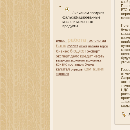
свой 
После
ВТО,
Липчанам продают
пери
фальсифицированные
мощн
масло и молочные
По ег
продукты
будут
казах
врем
работа
импорт
технологии
необ
банк
нужн
Россия
отчёт
валюта
торги
казах
бюджет
бизнес
экспорт
шесть
кредит
эксперт
дело
нефть
будут
вакансии
экономия
экономика
уточн
кризис
поставщик
биржа
компани­я
капитал
отрасль
Гово
отме
торговля
Лавре
авто 
тамо
НДС. 
росс
прои
— не
больш