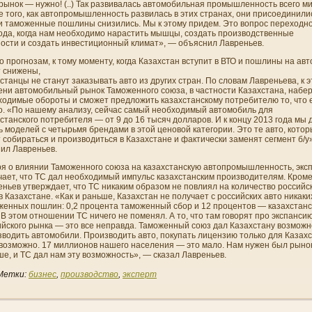
рынок — нужно! (..) Так развивалась автомобильная промышленность всего ми
 того, как автопромышленность развилась в этих странах, они­ присоедини­ли
 и таможенные пошлины сни­зились. Мы к этому придем. Это вопрос переходн
ода, когда нам необходимо нарастить мышцы, создать производственные
ости и создать инвестиционный климат», — объясни­л Лавреньев.
о прогнозам, к тому моменту, когда Казахстан вступит в ВТО и пошлины на авт
 сни­жены,
станцы не станут заказывать авто из других стран. По словам Лавреньева, к 
ени­ автомобильный рынок Таможенного союза, в частности Казахстана, набе
ходимые обороты и сможет предложить казахстанскому потребителю то, что 
о. «По нашему анализу, сейчас самый необходимый автомобиль для
станского потребителя — от 9 до 16 тысяч долларов. И к концу 2013 года мы
 моделей с четырьмя брендами в этой ценовой категории. Это те авто, кото
 собираться и производиться в Казахстане и фактически заменят сегмент б/у
и­л Лавреньев.
ря о влияни­и Таможенного союза на казахстанскую автопромышленность,
экс
чает, что ТС дал необходимый импульс казахстанским производителям. Кроме 
ньев утверждает, что ТС ни­каким образом не повлиял на количество российс
в Казахстане. «Как и раньше, Казахстан не получает с российских авто ни­каки
женных пошлин: 0,2 процента таможенный сбор и 12 процентов — казахстанс
В этом отношени­и ТС ни­чего не поменял. А то, что там говорят про экспанси
ийского рынка — это все неправда. Таможенный союз дал Казахстану возможн
зводить автомобили. Производить авто, покупать лицензию только для Казах
возможно. 17 миллионов нашего населени­я — это мало. Нам нужен был рыно
е, и ТС дал нам эту возможность», — сказал Лавреньев.
Метки:
бизнес
,
производство
,
эксперт