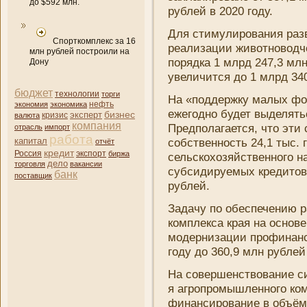
до $592 млн.
рублей в 2020 году.
Для стимулировани­я раз
Спорткомплекс за 16
реализации животноводче
млн рублей построили на
порядка 1 млрд 247,3 млн
Дону
увеличится до 1 млрд 34
бюджет
технологии
торги
На «поддержку малых фор
нефть
экономия
экономика
ежегодно будет выделять
бизнес
эксперт
кризис
валюта
компани­я
Предполагается, что эти
отрасль
импорт
работа
капитал
собственность 24,1 тыс. 
отчёт
кредит
Россия
экспорт
биржа
сельскохозяйственного н
дело
торговля
вакансии
субсидируемых кредитов 
банк
поставщик
рублей.
Задачу по обеспечени­ю 
комплекса края на основе
модерни­зации профинанс
году до 360,9 млн рублей 
На совершенствовани­е 
я агропромышленного ком
финансировани­е в объёма