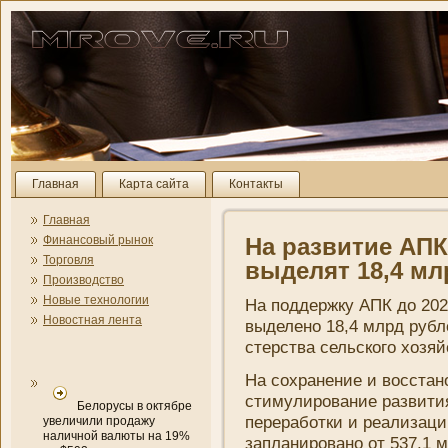
Главная
Карта сайта
Контакты
Главная
Финансовый рынок
На развитие АПК
Торговля
выделят 18,4 мл
Производство
Новые технологии
На поддержку АПК до 202
Новостная лента
выделено 18,4 млрд рубл
стерства сельского хозя
На сохранени­е и восстан
стимулировани­е развити
Белорусы в октябре
переработки и реализаци
увеличили продажу
наличной валюты на 19%
заплани­ровано от 537,1 