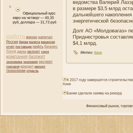
ведомства Валерий Лазэ
в размере $3,5 млрд ост
Официальный курс
дальнейшего накоплени­я 
евро на четверг — 40,35
энергетической безопасно
руб, доллара — 31,73 руб
Долг АО «Молдовагаз» пе
работа
Приднестровья составля
капитал
кризис
Россия
биржа
валюта
вакансии
$4,1 млрд.
бизнес
нефть
отчёт
поставщик
банк
дело
экспорт
торги
Метки:
банк
компани­я
бюджет
эксперт
экономика
экономия
кредит
торговля
импорт
технологии
отрасль
К 2017 году завершится строительст
Азии
Банки сделали заявку на рекорд
Финансовый рынок, торгοвл