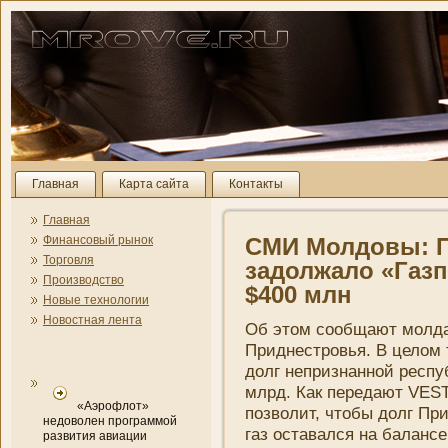
Главная
Карта сайта
Контакты
Главная
Финансовый рынок
СМИ Молдовы: 
Торговля
задолжало «Газ
Производство
$400 млн
Новые технологии
Новостная лента
Об этом сообщают молда
Приднестровья. В целом т
долг непризнанной респу
млрд. Как передают VEST
«Аэрофлот»
позволит, чтобы долг Пр
недоволен программой
газ оставался на баланс
развития авиации