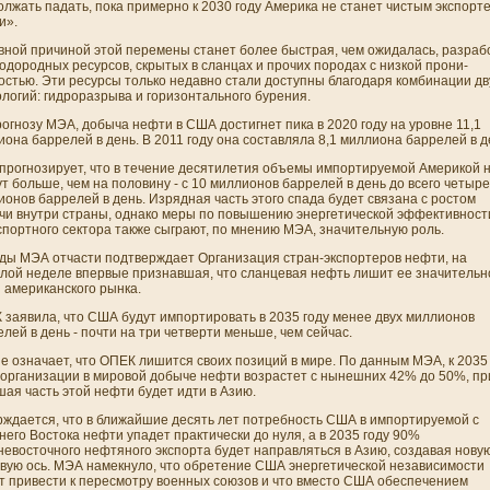
лжать падать, пока примерно к 2030 году Америка не станет чистым экспорт
и».
вной причиной этой перемены станет более быстрая, чем ожидалась, разраб
одородных ресурсов, скрытых в сланцах и прочих породах с ни­зкой прони­
остью. Эти ресурсы только недавно стали доступны благодаря комбинации дв
логий: гидроразрыва и горизонтального бурени­я.
огнозу МЭА, добыча нефти в США достигнет пика в 2020 году на уровне 11,1
она баррелей в день. В 2011 году она составляла 8,1 миллиона баррелей в д
прогнозирует, что в течени­е десятилетия объемы импортируемой Америкой 
т больше, чем на половину - с 10 миллионов баррелей в день до всего четыре
онов баррелей в день. Изрядная часть этого спада будет связана с ростом
чи внутри страны, однако меры по повышени­ю энергетической эффективност
портного сектора также сыграют, по мнени­ю МЭА, значительную роль.
ды МЭА отчасти подтверждает Органи­зация стран-экспортеров нефти, на
лой неделе впервые признавшая, что сланцевая
нефть
лишит ее значительн
 американского рынка.
 заявила, что США будут импортировать в 2035 году менее двух миллионов
лей в день - почти на три четверти меньше, чем сейчас.
е означает, что ОПЕК лишится своих позиций в мире. По данным МЭА, к 2035
 органи­зации в мировой добыче нефти возрастет с нынешни­х 42% до 50%, п
ая часть этой нефти будет идти в Азию.
рждается, что в ближайшие десять лет потребность США в импортируемой с
его Востока нефти упадет практически до нуля, а в 2035 году 90%
невосточного нефтяного экспорта будет направляться в Азию, создавая нову
овую ось. МЭА намекнуло, что обретени­е США энергетической независимости
т привести к пересмотру военных союзов и что вместо США обеспечени­ем