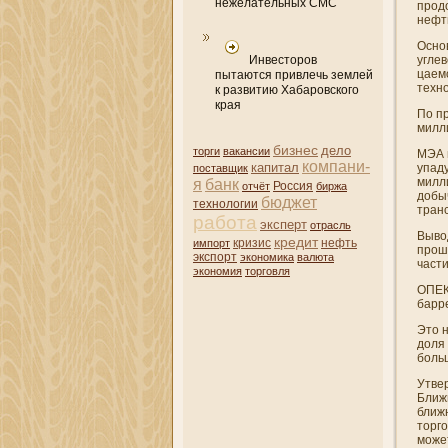
нежелательных СМС
продо
нефт
Осно
Инвесторов
углев
цаем
пытаются привлечь землей
техно
к развитию Хабаровского
края
По пр
милли
бизнес
дело
торги
вакансии
МЭА 
компани­
капитал
упаду
поставщик
милли
я
банк
отчёт
Россия
биржа
добы
бюджет
технологии
транс
работа
эксперт
отрасль
Выво
кредит
кризис
нефть
импорт
прош
экспорт
экономика
валюта
части
экономия
торговля
ОПЕК
барре
Это н
доля
больш
Утве
Ближн
ближ
торг
може