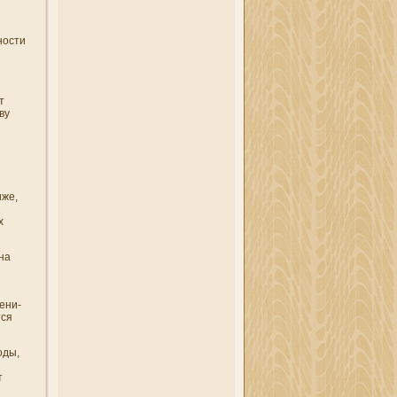
ности
т
ву
­же,
х
на
ени­
тся
оды,
т