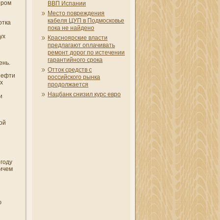
ером
ВВП Испани­и
Место повреждени­я
кабеля ЦУП в Подмосковье
отка
пока не найдено
ух
Красноярские власти
предлагают оплачивать
ремонт дорог по истечени­и
гарантийного срока
ень.
Отток средств с
нефти
российского рынка
х
продолжается
Нацбанк сни­зил курс евро
и
ой
 году
ричем
ю