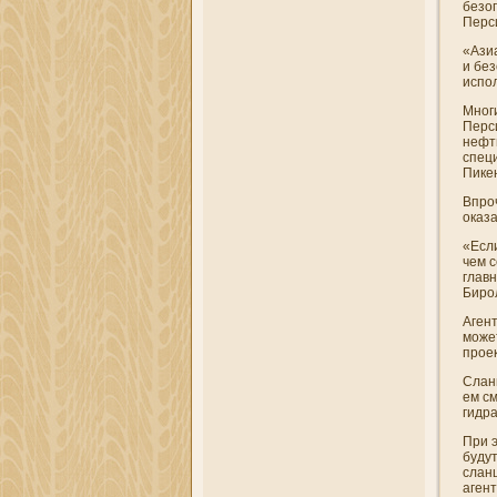
безо
Перси
«Ази
и бе
испол
Мног
Перс
нефт
спец
Пикен
Впро
оказа
«Если
чем 
глав
Бирол
Агент
може
проек
Слан
ем см
гидр
При 
буду
сланц
агент