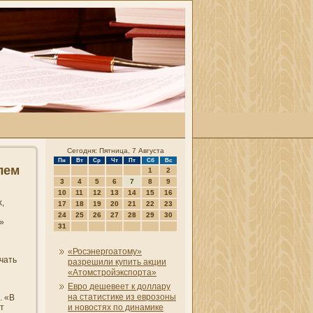
Сегодня: Пятница, 7 Августа
Пн
Вт
Ср
Чт
Пт
Сб
Вс
лем
1
2
3
4
5
6
7
8
9
10
11
12
13
14
15
16
,
17
18
19
20
21
22
23
24
25
26
27
28
29
30
»
31
«Росэнергоатому»
чать
разрешили купить акции
«Атомстройэкспорта»
Евро дешевеет к доллару
на статистике из еврозоны
. «В
т
и новостях по динамике