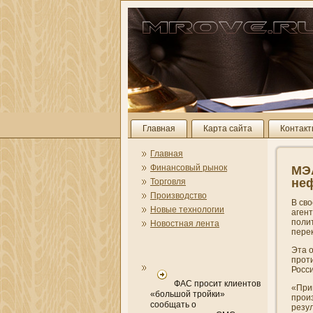
Главная
Карта сайта
Контак
Главная
Финансовый рынок
МЭА
не
Торговля
Производство
В св
Новые технологии
аген
поли
Новостная лента
пере
Эта о
прот
Росс
ФАС просит клиентов
«При
«большой тройки»
прои
сообщать о
резу