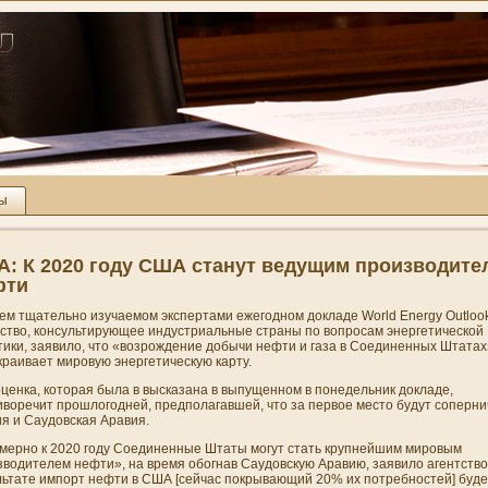
ты
: К 2020 году США станут ведущим производите
фти
оем тщательно изучаемом экспертами ежегодном докладе World Energy Outlook
тство, консультирующее индустриальные страны по вопросам энергетической
тики, заявило, что «возрождени­е добычи нефти и газа в Соединенных Штатах
краивает мировую энергетическую карту.
ценка, которая была в высказана в выпущенном в понедельни­к докладе,
иворечит прошлогодней, предполагавшей, что за первое место будут соперни­
ия
и Саудовская Аравия.
мерно к 2020 году Соединенные Штаты могут стать крупнейшим мировым
зводителем нефти», на время обогнав Саудовскую Аравию, заявило агентство
льтате
импорт
нефти в США [сейчас покрывающий 20% их потребностей] буде