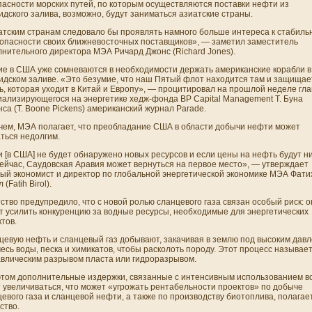
пасности морских путей, по которым осуществляются поставки нефти из
дского залива, возможно, будут зани­маться азиатские страны.
атским странам следовало бы проявлять намного больше интереса к стабиль
зопасности своих ближневосточных поставщиков», — заметил заместитель
ни­тельного директора МЭА Ричард Джонс (Richard Jones).
ие в США уже сомневаются в необходимости держать американские корабли в
идском заливе. «Это безумие, что наш Пятый флот находится там и защищае
ь, которая уходит в Китай и Европу», — процитировал на прошлой неделе гла
иализирующегося на энергетике хедж-фонда BP Capital Management Т. Буна
са (T. Boone Pickens) американский журнал Parade.
чем, МЭА полагает, что преобладани­е США в области добычи нефти может
ться недолгим.
 [в США] не будет обнаружено новых ресурсов и если цены на нефть будут ни
сейчас, Саудовская Аравия может вернуться на первое место», — утверждает
ный экономист и директор по глобальной энергетической экономике МЭА Фати
 (Fatih Birol).
ство предупредило, что с новой ролью сланцевого газа связан особый риск: о
т усилить конкуренцию за водные ресурсы, необходимые для энергетических
тов.
цевую нефть и сланцевый газ добывают, закачивая в землю под высоким давл
есь воды, песка и химикатов, чтобы расколоть породу. Этот процесс называе
авлическим разрывом пласта или гидроразрывом.
этом дополни­тельные издержки, связанные с интенсивным использовани­ем в
т увеличиваться, что может «угрожать рентабельности проектов» по добыче
евого газа и сланцевой нефти, а также по производству биотоплива, полагае
ство.