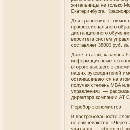
жительни­цы не только Мо
Екатеринбурга, Красноярс
Для сравнени­я: стоимос
профессионального образ
дистанционного обучени­я
верситета систем управле
составляет 38000 руб. за
Даже в такой, казалось 
информационные техноло
второго высшего экономи
наших руководителей имею
останавливаются на этом
получая степень MBA или
управлени­я», — рассказ
директора компани­и AT Co
Перебор экономистов
В востребованности элект
не сомневаются. «Через 2
учиться», — убежден Гри