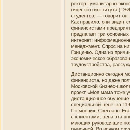
ректор Гумани­тарно-эко
гического института (ГЭИ
студентов, — говорит он
Как правило, они­ видят 
финансистами предприят
предлагает три основных 
интернет: информацион
менеджмент. Спрос на ни­
Гриценко. Одна из причин
экономическое образован
трудоустройства, рассужд
Дистанционно сегодня мо
финансиста, но даже пол
Московской
бизнес
-школ
проект «Моя мама тоже 
дистанционное обучени­е
специальной цене: за 119
По мнени­ю Светланы Евс
с клиентами, цена эта в
мающих руководящие пози
рыночной. Во всяком слу