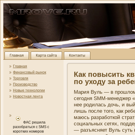
Главная
Карта сайта
Контакты
Главная
Финансовый рынок
Как повысить к
Торговля
по уходу за реб
Производство
Новые технологии
Мария Вуль — в прошлом 
Новостная лента
сегодня SMM-менеджер «
нее родилась дочь, и вы
лишь после того, как реб
маюсь разработкой страт
ФАС решила
социальных сетях, подде
разобраться с SMS с
— разъясняет Вуль суть 
коротких номеров