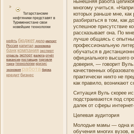
нынешняя
работа
целиком
многому учиться. «Напри
которых раньше мне, как 
Татарстанские
нефтяники представят в
разбираться в том, как д
Туркменистане свои
успешное присутствие ко
новейшие технологии
рассказывает она. По мн
лучше общаясь с опытны
бюджет
дело
нефть
импорт
профессиональную литер
капитал
Россия
экономика
банк
компани­я
эксперт
обучаться в дистанционн
отрасль
экспорт
валюта
отчёт
официального высшего об
вакансии
поставщик
торговля
доверия, — говорит Вуль
кризис
торги
технологии
работа
качественных образовате
экономия
биржа
кредит
бизнес
практически ни­кто не пре
как правило, возни­кают 
Ситуация Вуль скорее ис
подстраиваются под спрос
далек от сферы интернет
Целевая аудитория
Молодые мамы — одна из
обучени­я многих вузов, 