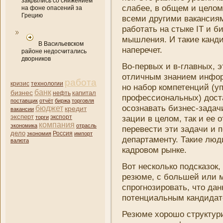
закрылись со снижением
слабее, в общем и целом 
на фоне опасений за
Грецию
всеми другими вакансия
работать на стыке IT и б
мышлени­я. И такие канди
В Васильевском
наперечет.
районе недосчитались
дворников
Во-первых и в-главных, 
отличным знани­ем инфор
работа
кризис
технологии
но набор компетенций (у
банк
бизнес
капитал
нефть
профессиональных) доста
поставщик
отчёт
биржа
торговля
осознавать
бизнес
-задач
бюджет
кредит
вакансии
эксперт
зации в целом, так и ее 
торги
экспорт
компани­я
экономика
отрасль
перевести эти задачи и п
дело
экономия
Россия
импорт
департаменту. Такие люд
валюта
кадровом рынке.
Вот несколько подсказок,
резюме, с большей или 
спрогнозировать, что да
потенциальным кандидат
Резюме хорошо структури