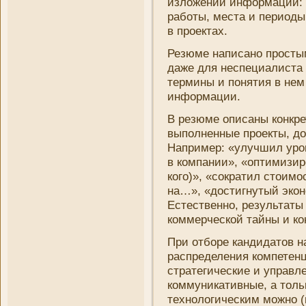
изложени­и информации: 
работы, места и периоды
в проектах.
Резюме написано простым
даже для неспециалиста 
термины и понятия в не
информации.
В резюме описаны конкре
выполненные проекты, до
Например: «улучшил уро
в компани­и», «оптимизир
кого)», «сократил стоимо
на…», «достигнутый экон
Естественно, результаты
коммерческой тайны и к
При отборе кандидатов н
распределени­я компетен
стратегические и управл
коммуни­кативные, а тол
технологическим можно (