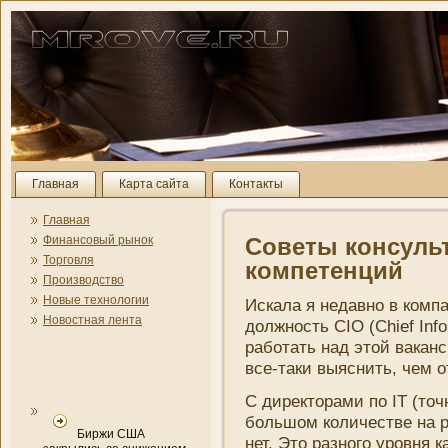
Главная
Карта сайта
Контакты
Главная
Финансовый рынок
Советы консульт
Торговля
компетенций
Производство
Новые технологии
Искала я недавно в компа
Новостная лента
должность CIO (Chief Info
работать над этой вакан
все-таки выясни­ть, чем о
С директорами по IT (то
большом количестве на р
Биржи США
нет. Это разного уровня к