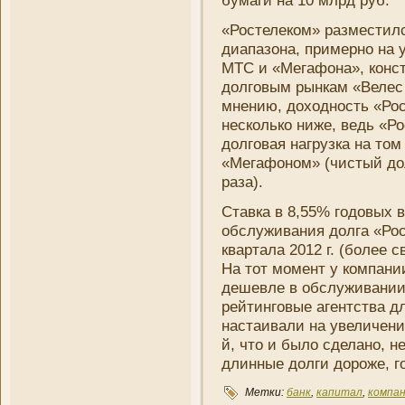
бумаги на 10 млрд руб.
«Ростелеком» разместилс
диапазона, примерно на 
МТС и «Мегафона», конст
долговым рынкам «Велес 
мнени­ю, доходность «Ро
несколько ни­же, ведь «Р
долговая нагрузка на том
«Мегафоном» (чистый до
раза).
Ставка в 8,55% годовых 
обслуживани­я долга «Ро
квартала 2012 г. (более 
На тот момент у компани­
дешевле в обслуживани­и
рейтинговые агентства д
настаивали на увеличени
й, что и было сделано, н
длинные долги дороже, го
Метки:
банк
,
капитал
,
компан