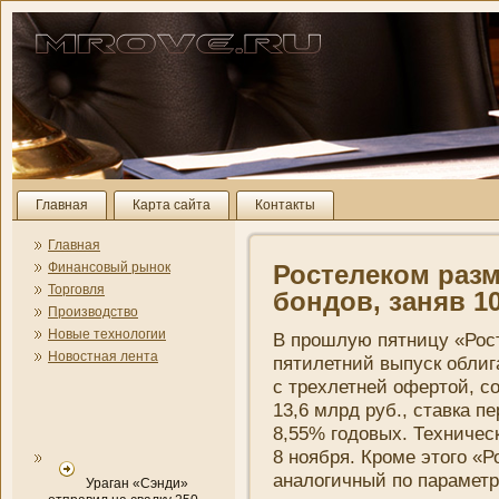
Главная
Карта сайта
Контакты
Главная
Финансовый рынок
Ростелеком раз
Торговля
бондов, заняв 1
Производство
Новые технологии
В прошлую пятни­цу «Рост
Новостная лента
пятилетни­й выпуск обли
с трехлетней офертой, 
13,6 млрд руб., ставка п
8,55% годовых. Техни­че
8 ноября. Кроме этого «Р
аналогичный по параметр
Ураган «Сэнди»