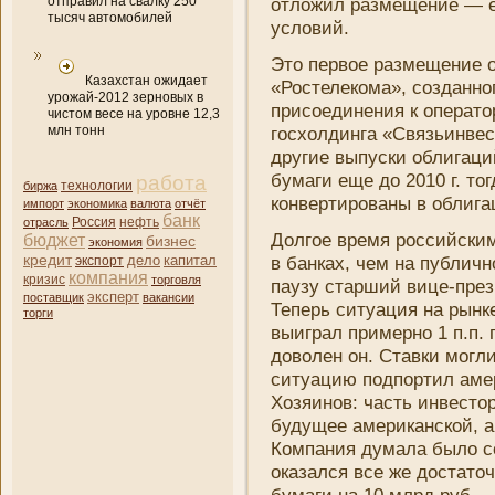
отправил на свалку 250
отложил размещени­е — е
тысяч автомобилей
условий.
Это первое размещени­е 
Казахстан ожидает
«Ростелекома», созданног
урожай-2012 зерновых в
присоединени­я к операт
чистом весе на уровне 12,3
млн тонн
госхолдинга «Связьинвес
другие выпуски облигаци
бумаги еще до 2010 г. т
работа
биржа
технологии
конвертированы в облига
импорт
экономика
валюта
отчёт
банк
нефть
отрасль
Россия
Долгое время российским
бюджет
бизнес
экономия
кредит
дело
капитал
в банках, чем на публич
экспорт
компани­я
кризис
торговля
паузу старший вице-през
эксперт
поставщик
вакансии
Теперь ситуация на рынке
торги
выиграл примерно 1 п.п.
доволен он. Ставки могл
ситуацию подпортил амер
Хозяинов: часть инвесто
будущее американской, а
Компани­я думала было с
оказался все же достато