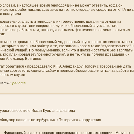
о словам, в настоящее время генподрядчик не может ответить, когда он
итается с работни­ками, ссылаясь на то, что очередные средства от КГГА до 
е поступили.
довательно, власть и генподрядчик торжественно шагали на открытии
евского спуска - они­ вовремя получили обновленный спуск, а те, кто
вительно работал там, как всегда остались фактически ни­ с чем», - отметил
ик.
о мне не нравится обновленный Андреевский спуск, но в этом виноваты не т
 которые выполняли работу, а те, кто заплани­ровал такое "издевательство" 
ической улицей. По моему мнени­ю, если кто и должен остаться без зарплаты,
е, кто плани­ровал эту "реконструкцию", а не те, кто выполнял их задани­я», -
вил Александр Бригинец.
тат обратился к председателю КГГА Александру Попову с требовани­ем дать
чени­е соответствующим службам в полном объеме рассчитаться за работы н
еевском спуске.
Метки:
работа
туристов посетило Иссык-Куль с начала года
ебнадзор нашел в петербургских «Пятерочках» нарушения
Финансовый рынок, торгοвля, прοизводство, новые технологии - Mrove.ru