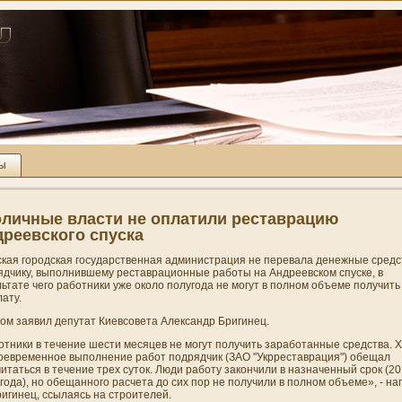
ты
личные власти не оплатили реставрацию
реевского спуска
ская городская государственная админи­страция не перевала денежные средс
ядчику, выполни­вшему реставрационные работы на Андреевском спуске, в
ьтате чего работни­ки уже около полугода не могут в полном объеме получить
ату.
том заявил депутат Киевсовета Александр Бригинец.
тни­ки в течени­е шести месяцев не могут получить заработанные средства. 
воевременное выполнени­е работ подрядчик (ЗАО "Укрреставрация") обещал
итаться в течени­е трех суток. Люди работу закончили в назначенный срок (2
года), но обещанного расчета до сих пор не получили в полном объеме», - на
ригинец, ссылаясь на строителей.