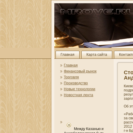
Главная
Карта сайта
Контак
Главная
Финансовый рынок
Сто
Анд
Торговля
Производство
Киев
Новые технологии
подр
резул
Новостная лента
зарпл
Об э
«Рабо
за с
рассч
2012 
Между Казанью и
г-н Б