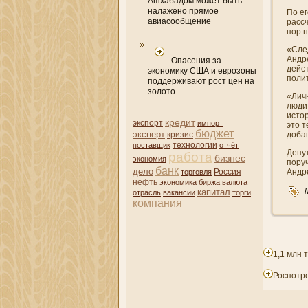
Ашхабадом может быть
налажено прямое
По ег
авиасообщение
рассч
пор н
«Сле
Андре
Опасения за
дейст
экономику США и еврозоны
полит
поддерживают рост цен на
золото
«Личн
люди,
истор
кредит
экспорт
импорт
это т
бюджет
эксперт
кризис
доба
поставщик
технологии
отчёт
Депу
работа
бизнес
экономия
пору
банк
дело
Андр
торговля
Россия
нефть
экономика
биржа
валюта
капитал
отрасль
вакансии
торги
компани­я
1,1 млн 
Роспотр