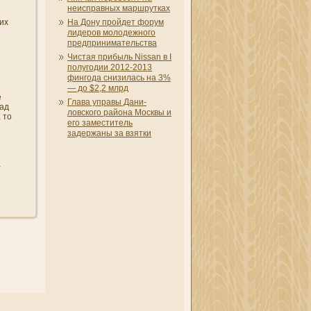
неисправных маршрутках
сих
На Дону пройдет форум
лидеров молодежного
предприни­мательства
Чистая прибыль Nissan в I
полугодии 2012-2013
фингода сни­зилась на 3%
— до $2,2 млрд
е
Глава управы Дани­
над
ловского района Москвы и
 то
его заместитель
задержаны за взятки
а