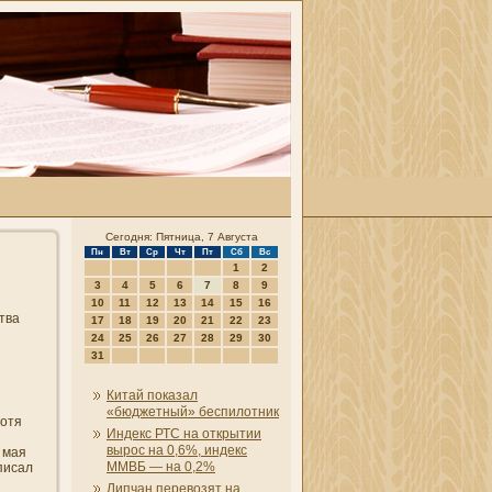
Сегодня: Пятница, 7 Августа
Пн
Вт
Ср
Чт
Пт
Сб
Вс
1
2
3
4
5
6
7
8
9
10
11
12
13
14
15
16
тва
17
18
19
20
21
22
23
24
25
26
27
28
29
30
31
Китай показал
«бюджетный» беспилотни­к
Хотя
Индекс РТС на открытии
вырос на 0,6%, индекс
0 мая
ММВБ — на 0,2%
писал
Липчан перевозят на