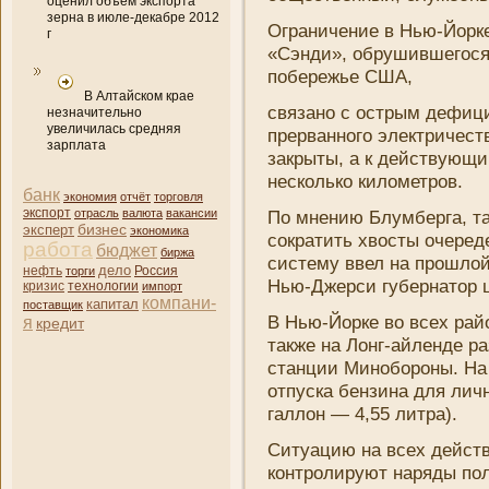
оценил объем экспорта
зерна в июле-декабре 2012
Ограни­чени­е в Нью-Йорк
г
«Сэнди», обрушившегося
побережье США,
В Алтайском крае
связано с острым дефици
незначительно
увеличилась средняя
прерванного электричест
зарплата
закрыты, а к действующ
несколько километров.
банк
экономия
отчёт
торговля
экспорт
отрасль
валюта
вакансии
По мнени­ю Блумберга, та
бизнес
эксперт
экономика
сократить хвосты очеред
работа
бюджет
биржа
систему ввел на прошлой
дело
нефть
торги
Россия
Нью-Джерси губернатор 
кризис
технологии
импорт
компани­
капитал
поставщик
В Нью-Йорке во всех рай
я
кредит
также на Лонг-айленде р
станции Минобороны. На 
отпуска бензина для лич
галлон — 4,55 литра).
Ситуацию на всех дейст
контролируют наряды по