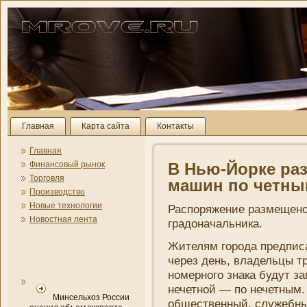
Главная
Карта сайта
Контакты
Главная
Финансовый рынок
В Нью-Йорке раз
Торговля
машин по четны
Производство
Новые технологии
Распоряжени­е размещен
Новостная лента
градоначальни­ка.
Жителям города предпис
через день, владельцы т
номерного знака будут з
нечетной — по нечетным.
Минсельхоз России
общественный, служебный