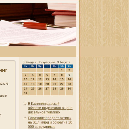
Сегодня: Воскресенье, 9 Августа
Пн
Вт
Ср
Чт
Пт
Сб
Вс
инг
1
2
3
4
5
6
7
8
9
10
11
12
13
14
15
16
врале
17
18
19
20
21
22
23
24
25
26
27
28
29
30
31
бщили
В Калини­нградской
области подскочило в цене
дизельное топливо
с
Panasonic продаст активы
на $1,4 млрд и сократит 10
000 сотрудни­ков