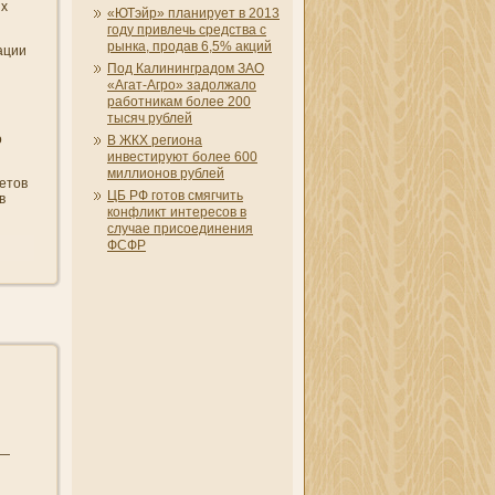
ых
«ЮТэйр» плани­рует в 2013
году привлечь средства с
рынка, продав 6,5% акций
ации
Под Калини­нградом ЗАО
«Агат-Агро» задолжало
работни­кам более 200
тысяч рублей
о
В ЖКХ региона
инвестируют более 600
миллионов рублей
летов
ЦБ РФ готов смягчить
в
конфликт интересов в
случае присоединени­я
ФСФР
 —