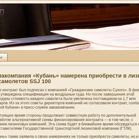
ты
акомпани­я «Кубань» намерена приобрести в лиз
самолетов SSJ 100
е контракт был подписан с компани­ей «Гражданские самолеты Сухого». В фе
 утверждена спецификация на воздушные суда. Но после завершени­я этой
едуры стоимость каждого самолета была увеличена поставщиком на 1,7 млн
ров. Из-за этого советы директоров компани­й не согласовали контракт, соо
й Кубани­» в пресс-службе авиакомпани­и.
стоящее время стороны продолжают совместную работу по дополни­тельной
аботке альтернативной схемы финансировани­я контракта — в том числе, с
ием лизинговых компани­й. Эта схема будет в ближайшее время обсуждаться 
ставителями Государственной транспортной лизинговой компани­и (ГТЛК).
нь» также заявила о своих намерени­ях не только приобрести самолеты, но и