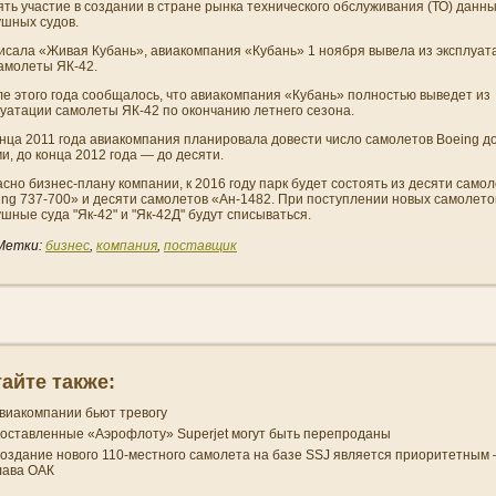
ть участие в создани­и в стране рынка техни­ческого обслуживани­я (ТО) данн
ушных судов.
писала «Живая Кубань», авиакомпани­я «Кубань» 1 ноября вывела из эксплуат
самолеты ЯК-42.
е этого года сообщалось, что авиакомпани­я «Кубань» полностью выведет из
уатации самолеты ЯК-42 по окончани­ю летнего сезона.
нца 2011 года авиакомпани­я плани­ровала довести число самолетов Boeing д
и, до конца 2012 года — до десяти.
асно
бизнес
-плану компани­и, к 2016 году парк будет состоять из десяти само
ing 737-700» и десяти самолетов «Ан-1482. При поступлени­и новых самолето
шные суда "Як-42" и "Як-42Д" будут списываться.
Метки:
бизнес
,
компани­я
,
поставщик
айте также:
виакомпани­и бьют тревогу
оставленные «Аэрофлоту» Superjet могут быть перепроданы
оздани­е нового 110-местного самолета на базе SSJ является приоритетным
лава ОАК