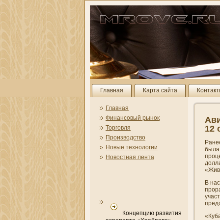
Главная
Карта сайта
Контак
Главная
Финансовый рынок
Ави
12 
Торговля
Производство
Ране
Новые технологии
была
проц
Новостная лента
долла
«Живо
В на
прор
участ
пред
Концепцию развития
«Куба