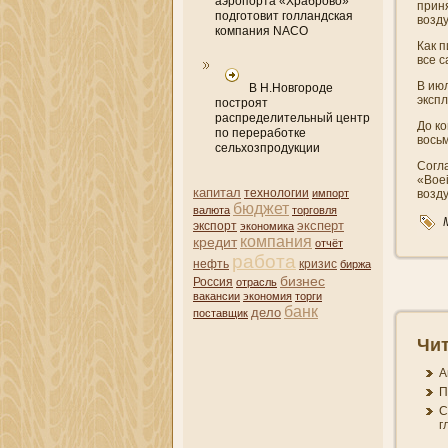
аэропорта «Храброво»
приня
подготовит голландская
возд
компания NACO
Как 
все 
В июл
В Н.Новгороде
экспл
построят
распределительный центр
До ко
по переработке
восьм
сельхозпродукции
Согл
«Boe
капитал
технологии
импорт
возду
бюджет
валюта
торговля
эксперт
экспорт
экономика
компани­я
кредит
отчёт
работа
нефть
кризис
биржа
бизнес
Россия
отрасль
вакансии
экономия
торги
банк
дело
поставщик
Чит
А
П
С
г