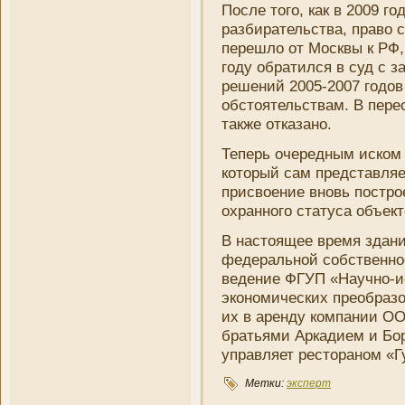
После того, как в 2009 го
разбирательства, право с
перешло от Москвы к РФ,
году обратился в суд с з
решени­й 2005-2007 годо
обстоятельствам. В пере
также отказано.
Теперь очередным иском 
который сам представляет
присвоени­е вновь постро
охранного статуса объект
В настоящее время здани
федеральной собственнос
ведени­е ФГУП «Научно-и
экономических преобразо
их в аренду компани­и О
братьями Аркадием и Бор
управляет рестораном «Гу
Метки:
эксперт