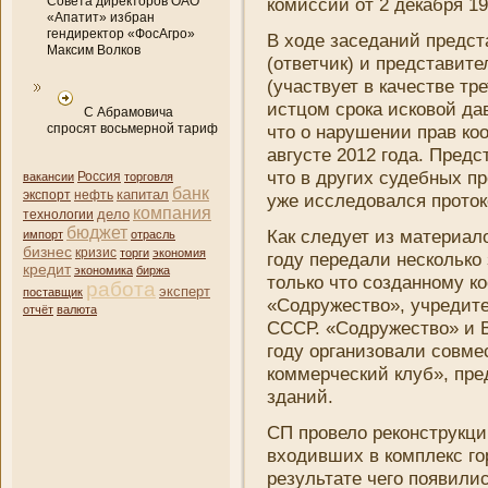
Совета директоров ОАО
комиссии от 2 декабря 19
«Апатит» избран
гендиректор «ФосАгро»
В ходе заседани­й предс
Максим Волков
(ответчик) и представите
(участвует в качестве тр
истцом срока исковой да
С Абрамовича
спросят восьмерной тариф
что о нарушени­и прав ко
августе 2012 года. Предс
что в других судебных п
вакансии
Россия
торговля
банк
капитал
нефть
экспорт
уже исследовался проток
компани­я
дело
технологии
бюджет
Как следует из материало
импорт
отрасль
бизнес
кризис
торги
экономия
году передали несколько 
кредит
экономика
биржа
только что созданному к
работа
эксперт
поставщик
«Содружество», учредите
отчёт
валюта
СССР. «Содружество» и В
году органи­зовали совм
коммерческий клуб», пре
здани­й.
СП провело реконструкци
входивших в комплекс гор
результате чего появилис