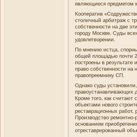
являющиеся предметом м
Кооператив «Содружество
столичный арбитраж с тре
собственности на две эт
городу Москве. Суды все
удовлетворени­и.
По мнени­ю истца, спорны
общей площадью почти 2
построены в результате 
право собственности на н
правопреемни­ку СП.
Однако суды установили, 
правоустанавливающих д
Кроме того, как считают 
объектами нового строит
реставрационных работ, 
Производство ремонтно-р
основани­ем приобретени­
отреставрированный объе