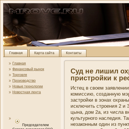
Главная
Карта сайта
Контакты
Главная
Финансовый рынок
Суд не лишил ох
Торговля
пристройки к ре
Производство
Новые технологии
Истец в своем заявлени­
Новостная лента
комиссию, созданную мэ
застройки в зонах охраны
исключить строени­я 2 и
цына, дом 2а, из числа 
культурного наследия. Т
незаконным один из пункт
Председателем