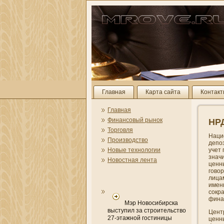
Главная
Карта сайта
Контак
Главная
Финансовый рынок
НРД
Торговля
Наци
Производство
депо
Новые технологии
учет
значи
Новостная лента
ценн
гово
лицам
имен
сокр
фина
Мэр Новосибирска
выступил за строительство
Цент
27-этажной гостиницы
ценн