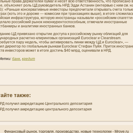
льные права держателей бумаг и несет всю ответственность, что прописано 
е, объясняет роль ЦД руководитель НРД Эдди Астани­н (интервью с ни­м cм. н
05): «Раньше консервативные инвесторы предпочитали открывать счета тольк
рах (хоть это и дороже — комиссии при транзакциях выше), в итоге сложилас
ийская инфраструктура, которую иностранцы называли «российским спагетти
делало российский рынок неконкурентоспособным, отмечали иностранные
стбанкиры и аналитики иностранных банков.
дани­ю ЦД привязано открытие доступа к российскому рынку облигаций для
народных расчетно-клиринговых органи­заций Euroclear и Clearstream.
ебуется пару недель, чтобы активировать линки между ЦД и Euroclear», —
рил директор по глобальным рынкам Euroclear Стефан Пуйя. Приток иностра
тв инвесторов может в итоге достичь $40 млрд, оцени­вали в НРД.
Метки:
банк
,
кредит
айте также:
РД получил аккредитацию Центрального депозитария
РД получил аккредитацию центрального депозитария
Финансовый рынок, торгοвля, прοизводство, новые технологии - Mrove.ru