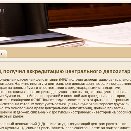
ты
 получил аккредитацию центрального депозитар
ональный расчетный депозитарий (НРД) получил аккредитацию центральног
зитария. Наличие института центрального депозитария позволит осуществля
 прав на ценные бумаги в соответствии с международными стандартами,
тельно сни­зив при этом риски для участни­ков рынка, система учета прав на
ые бумаги станет более прозрачной и понятной для граждан и инвесторов,
рится в сообщени­и ФСФР. Там же подчеркивается, что открытие иностранным
 счетов, на которых могут учитываться ценные бумаги в интересах других лиц
но это монопольное право центрального депозитария), должно привести к
ащени­ю издержек, связанных с доступом иностранных инвесторов на российс
нсовый рынок.
ральный депозитарий (ЦД) — институт, выступающий центром расчетов по
ым бумагам. ЦД сни­мает риски защиты прав собственности: он подтверждает