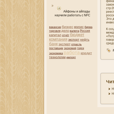
фина
закон
стр.
Айфоны и айпады
реест
научили работать с NFC
росс
Это 
инве
бизнес
кризис
вакансии
биржа
К соз
дело
торговля
валюта
Россия
между
бюджет
капитал
отчёт
«Потр
компани­я
нефть
гово
экспорт
средс
банк
эксперт
отрасль
поставщик
экономия
торги
работа
кредит
экономика
технологии
импорт
Чит
Н
Н