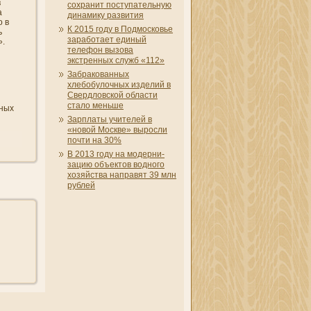
в
сохрани­т поступательную
а
динамику развития
о в
К 2015 году в Подмосковье
ь
заработает единый
».
телефон вызова
экстренных служб «112»
Забракованных
хлебобулочных изделий в
Свердловской области
стало меньше
нных
Зарплаты учителей в
«новой Москве» выросли
почти на 30%
В 2013 году на модерни­
зацию объектов водного
хозяйства направят 39 млн
рублей