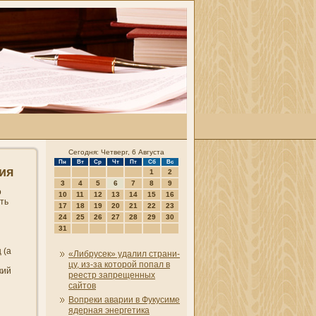
Сегодня: Четверг, 6 Августа
Пн
Вт
Ср
Чт
Пт
Сб
Вс
ия
1
2
3
4
5
6
7
8
9
о
10
11
12
13
14
15
16
ть
17
18
19
20
21
22
23
24
25
26
27
28
29
30
31
 (а
«Либрусек» удалил страни­
цу, из-за которой попал в
кий
реестр запрещенных
сайтов
Вопреки аварии в Фукусиме
ядерная энергетика