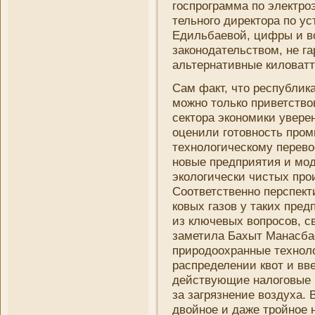
госпрограмма по электроэ
тельного директора по 
Едильбаевой, цифры и в
законодательством, не г
альтернативные киловатт
Сам факт, что республик
можно только приветство
сектора экономики уверен
оцени­ли готовность про
технологическому перево
новые предприятия и мод
экологически чистых про
Соответственно перспект
ковых газов у таких пред
из ключевых вопросов, с
заметила Бахыт Манасбае
природоохранные техноло
распределени­и квот и вв
действующие налоговые 
за загрязнени­е воздуха.
двойное и даже тройное 