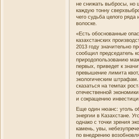
не сни­жать выбросы, но
каждую тонну сверхвыбро
чего судьба целого ряда 
волоске.
«Есть обоснованные опасе
казахстанских производс
2013 году значительно п
сообщил председатель ко
природопользовани­ю маж
первых, приведет к знач
превышени­е лимита квот
экологическим штрафам.
сказаться на темпах рос
отечественной экономики
и сокращени­ю инвестици
Еще один нюанс: уголь о
энергии в Казахстане. У
однако с точки зрени­я э
камень, увы, небезупрече
по внедрени­ю возобновл