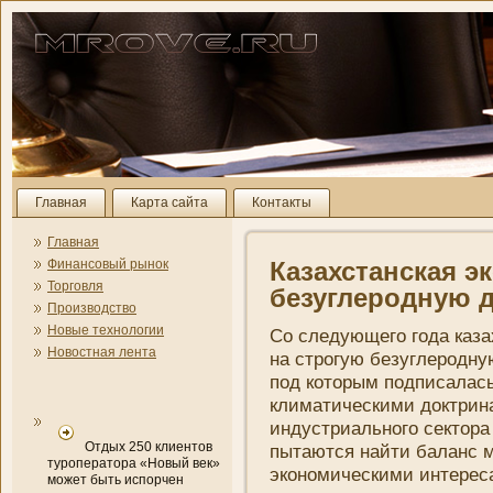
Главная
Карта сайта
Контакты
Главная
Финансовый рынок
Казахстанская э
Торговля
безуглеродную 
Производство
Новые технологии
Со следующего года каз
Новостная лента
на строгую безуглеродну
под которым подписалась
климатическими доктрин
индустриального сектора
Отдых 250 клиентов
пытаются найти баланс 
туроператора «Новый век»
экономическими интереса
может быть испорчен