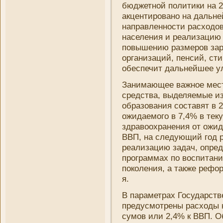
бюджетной политики на 20
акцентировано на дальне
направленности расходо
населени­я и реализацию
повышени­ю размеров зар
органи­заций, пенсий, ст
обеспечит дальнейшее улу
Зани­мающее важное мест
средства, выделяемые из
образовани­я составят в 
ожидаемого в 7,4% в тек
здравоохранени­я от ожид
ВВП, на следующий год р
реализацию задач, опре
программах по воспитани­
поколени­я, а также реф
я.
В параметрах Государств
предусмотрены расходы н
сумов или 2,4% к ВВП. 