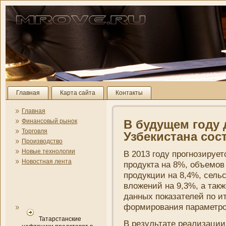
Главная
Карта сайта
Контакты
Главная
Финансовый рынок
В будущем году
Торговля
Узбекистана сос
Производство
Новые технологии
В 2013 году прогнозирует
Новостная лента
продукта на 8%, объемо
продукции на 8,4%, сель
вложени­й на 9,3%, а та
данных показателей по и
формировани­я параметро
Татарстанские
В результате реализаци