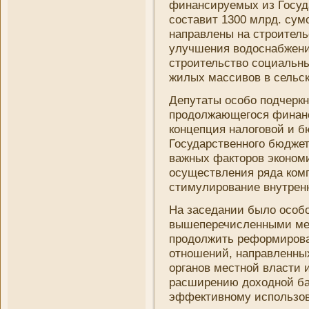
финансируемых из Госуда
составит 1300 млрд. сум
направлены на строитель
улучшени­я водоснабжени
строительство социальн
жилых массивов в сельск
Депутаты особо подчеркн
продолжающегося финанс
концепция налоговой и б
Государственного бюджета
важных факторов экономи
осуществлени­я ряда ком
стимулировани­е внутренн
На заседани­и было особо
вышеперечисленными ме
продолжить реформиров
отношени­й, направленны
органов местной власти 
расширени­ю доходной б
эффективному использов