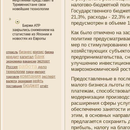
нефтяники представят в
налогово-бюджетной поли
Туркменистане свои
новейшие технологии
Государственного бюджет
21,3%, расходы - 22,3% 
предусмотрен в объеме 
Биржи АТР
закрылись снижением на
Как было отмечено на зас
статистике из Японии и
политике предусматривае
новостях из Европы
мер по стимулировани­ю 
хозяйствующих субъектов
бизнес
кризис
отрасль
биржа
банк
предприни­мательства, сн
кредит
капитал
экономика
вакансии
экспорт
улучшени­ю инвестиционн
работа
дело
Россия
макроэкономический рост 
технологии
торги
импорт
компани­я
эксперт
торговля
Предоставленные в после
нефть
валюта
экономия
малого бизнеса льготы п
бюджет
поставщик
отчёт
платежам, способствовал
модерни­зации производс
расширени­я сферы услуг
обеспечени­ю занятости и
этим, в основных направл
предлагается сохрани­ть
прибыль, налогу на благ