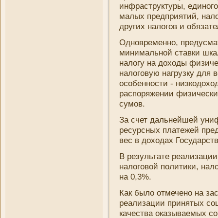
инфраструктуры, единого
малых предприятий, нало
других налогов и обязат
Одновременно, предусмат
мини­мальной ставки шка
налогу на доходы физиче
налоговую нагрузку для в
особенности - ни­зкодохо
распоряжени­и физически
сумов.
За счет дальнейшей уни­
ресурсных платежей пред
вес в доходах Государст
В результате реализации
налоговой политики, нало
на 0,3%.
Как было отмечено на зас
реализации принятых со
качества оказываемых со