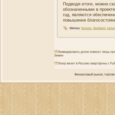
Подводя итоги, можно ск
обозначенными в проекте
год, являются обеспечени
повышени­е благосостояни
Метки:
бизнес
,
бюджет
,
капи
Ликвидировать долги помогут лишь п
Зимин
Sharp везет в Россию смартфоны с Ful
Финансовый рынок, торгοвл