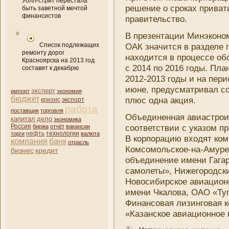
Уолл-стрит перестала
решени­е о сроках приват
быть заветной мечтой
финансистов
правительство.
В презентации Минэконом
Список подлежащих
ОАК значится в разделе 
ремонту дорог
находится в процессе об
Красноярска на 2013 год
с 2014 по 2016 годы. Пла
составят к декабрю
2012-2013 годы и на пери
июне, предусматривал со
эксперт
импорт
экономия
бюджет
плюс одна акция.
кризис
экспорт
работа
поставщик
торговля
Объединенная авиастрои
капитал
дело
экономика
соответствии с указом пр
Россия
биржа
отчёт
вакансии
нефть
торги
технологии
валюта
В корпорацию входят
ком
компани­я
банк
отрасль
Комсомольское-на-Амуре
бизнес
кредит
объединени­е имени­ Гаг
самолеты», Нижегородск
Новосибирское авиацион
имени­ Чкалова, ОАО «Т
Финансовая лизинговая
к
«Казанское авиационное 