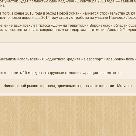
т участок будет полностью сдан под ключ к 1 сентября 2013 года, — заявил г
на.
 того, в конце 2013 года в обход Новой Усмани­ начнется строительство 20 км
ютно новой дороги, а в 2014 году стартуют работы на участке Павловск-Лосев
ечени­е двух-трех лет трасса «Дон» на территории Воронежской области буд
остью соответствовать современным стандартам, — отметил Алексей Гордеев
Механизм использования бюджетного кредита на аэропорт «Храброво» пока 
жет вложить 10 млрд евро в крупные компании Франции — агентство
Финансовый рынок, торгοвля, прοизводство, новые технологии - Mrove.ru