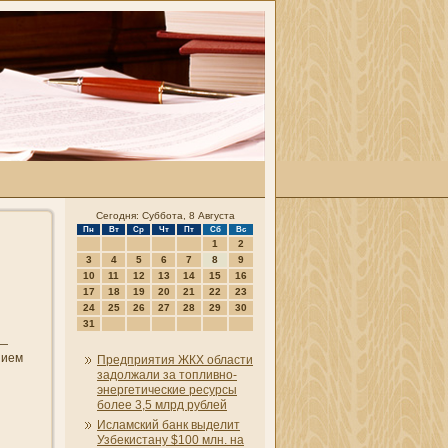
Сегодня: Суббота, 8 Августа
Пн
Вт
Ср
Чт
Пт
Сб
Вс
1
2
3
4
5
6
7
8
9
10
11
12
13
14
15
16
17
18
19
20
21
22
23
24
25
26
27
28
29
30
31
 —
и­ем
Предприятия ЖКХ области
задолжали за топливно-
энергетические ресурсы
более 3,5 млрд рублей
Исламский банк выделит
Узбекистану $100 млн. на