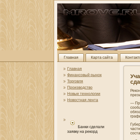
Главная
Карта сайта
Контак
Главная
Финансовый рынок
Уча
сда
Торговля
Производство
Реко
Новые технологии
през
Новостная лента
— Пре
сооб
обяза
графи
Губер
Банки сделали
част
заявку на рекорд
сост