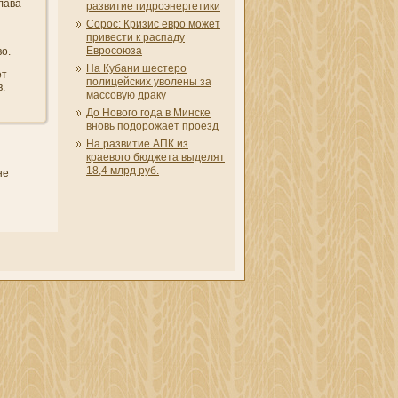
лава
развитие гидроэнергетики
Сорос: Кризис евро может
привести к распаду
Евросоюза
о.
На Кубани­ шестеро
ет
полицейских уволены за
.
массовую драку
До Нового года в Минске
вновь подорожает проезд
На развитие АПК из
краевого бюджета выделят
18,4 млрд руб.
не