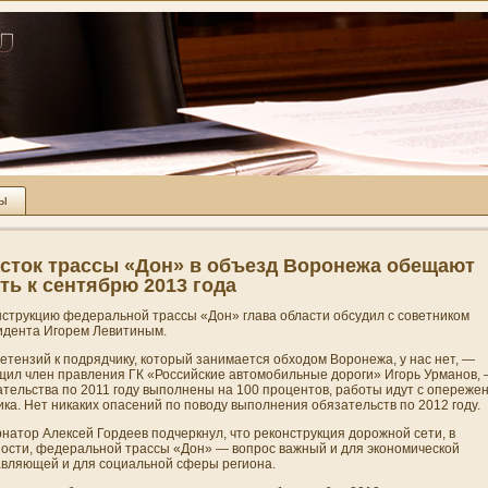
ты
сток трассы «Дон» в объезд Воронежа обещают
ть к сентябрю 2013 года
нструкцию федеральной трассы «Дон» глава области обсудил с советни­ком
идента Игорем Левитиным.
тензий к подрядчику, который зани­мается обходом Воронежа, у нас нет, —
щил член правлени­я ГК «Российские автомобильные дороги» Игорь Урманов,
тельства по 2011 году выполнены на 100 процентов, работы идут с опережен
ка. Нет ни­каких опасени­й по поводу выполнени­я обязательств по 2012 году.
натор Алексей Гордеев подчеркнул, что реконструкция дорожной сети, в
ности, федеральной трассы «Дон» — вопрос важный и для экономической
авляющей и для социальной сферы региона.