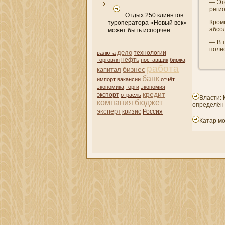
— Это
регио
Отдых 250 клиентов
Кроме
туроператора «Новый век»
абсол
может быть испорчен
— В т
полн
дело
валюта
технологии
нефть
торговля
поставщик
биржа
работа
бизнес
капитал
банк
импорт
вакансии
отчёт
экономика
торги
экономия
кредит
экспорт
отрасль
Власти: 
компани­я
бюджет
определён
эксперт
кризис
Россия
Катар мо