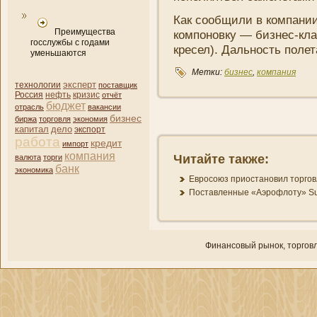
Как сообщили в компани­
Преимущества
компоновку —
бизнес
-кл
госслужбы с годами
кресел). Дальность полета
уменьшаются
Метки:
бизнес
,
компани­я
эксперт
технологии
поставщик
нефть
кризис
Россия
отчёт
бюджет
отрасль
вакансии
бизнес
биржа
торговля
экономия
капитал
дело
экспорт
работа
кредит
импорт
компани­я
Читайте также:
валюта
торги
банк
экономика
Евросоюз приостановил торгов
Поставленные «Аэрофлоту» Sup
Финансовый рынок, торгοвл