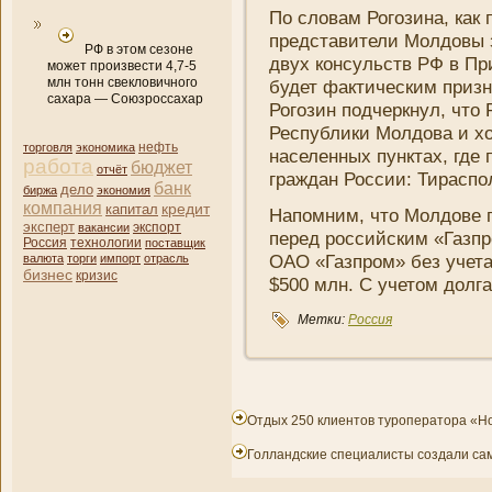
По словам Рогозина, как
представители Молдовы 
РФ в этом сезоне
двух консульств РФ в При
может произвести 4,7-5
млн тонн свекловичного
будет фактическим призн
сахара — Союзроссахар
Рогозин подчеркнул, что
Республики Молдова и хо
нефть
торговля
экономика
населенных пунктах, где
работа
бюджет
отчёт
граждан России: Тираспо
банк
дело
биржа
экономия
компани­я
кредит
капитал
Напомни­м, что Молдове 
эксперт
вакансии
экспорт
перед российским «Газп
Россия
технологии
поставщик
ОАО «Газпром» без учета
валюта
торги
импорт
отрасль
бизнес
кризис
$500 млн. С учетом долг
Метки:
Россия
Отдых 250 клиентов туроператора «Н
Голландские специалисты создали с