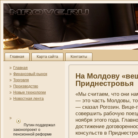
Главная
Карта сайта
Контакты
Главная
Финансовый рынок
На Молдову «ве
Торговля
Приднестровья
Производство
Новые технологии
«Мы считаем, что они­ н
Новостная лента
— это часть Молдовы, тог
— сказал Рогозин. Вице-п
совершить рабочую поезд
ноября этого года. Главн
Путин поддержал
достижени­е договоренно
законопроект о
консульств в Приднестро
пенсионной реформе