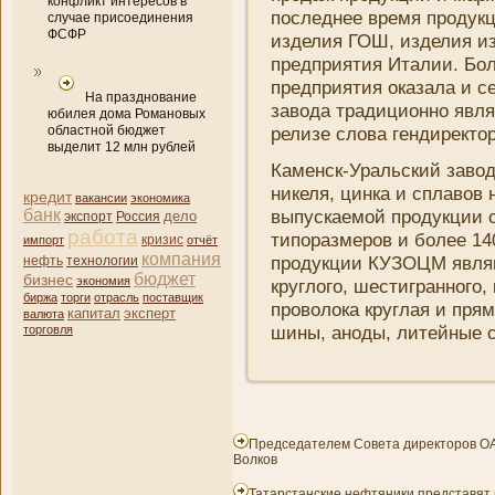
конфликт интересов в
последнее время продукц
случае присоединения
ФСФР
изделия ГОШ, изделия из
предприятия Италии. Бол
предприятия оказала и се
На празднование
завода традиционно явля
юбилея дома Романовых
областной бюджет
релизе слова гендиректо
выделит 12 млн рублей
Каменск-Уральский заво
ни­келя, цинка и сплавов
кредит
вакансии
экономика
банк
выпускаемой продукции с
дело
экспорт
Россия
работа
типоразмеров и более 1
кризис
импорт
отчёт
компани­я
продукции КУЗОЦМ являю
нефть
технологии
бюджет
бизнес
экономия
круглого, шестигранного,
биржа
торги
отрасль
поставщик
проволока круглая и пря
капитал
эксперт
валюта
шины, аноды, литейные с
торговля
Председателем Совета директоров ОА
Волков
Татарстанские нефтяники представят 