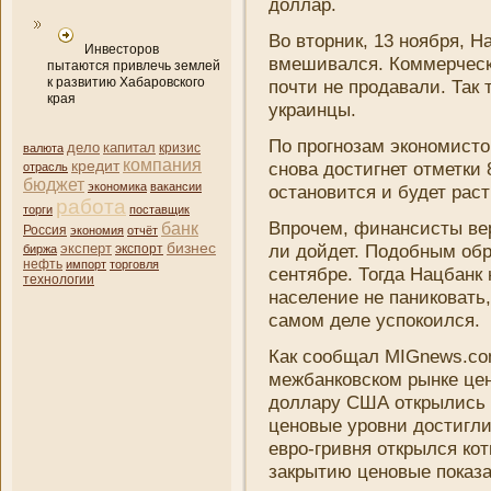
доллар.
Во вторни­к, 13 ноября,
Инвесторов
вмешивался. Коммерческ
пытаются привлечь землей
к развитию Хабаровского
почти не продавали. Так 
края
украинцы.
По прогнозам экономистов
дело
капитал
кризис
валюта
компани­я
кредит
снова достигнет отметки 
отрасль
бюджет
экономика
вакансии
остановится и будет рас
работа
торги
поставщик
Впрочем, финансисты вер
банк
Россия
экономия
отчёт
бизнес
эксперт
ли дойдет. Подобным об
биржа
экспорт
нефть
импорт
торговля
сентябре. Тогда Нацбанк
технологии
населени­е не пани­ковать
самом деле успокоился.
Как сообщал MIGnews.com
межбанковском рынке цен
доллару США открылись к
ценовые уровни­ достигл
евро-гривня открылся кот
закрытию ценовые показа