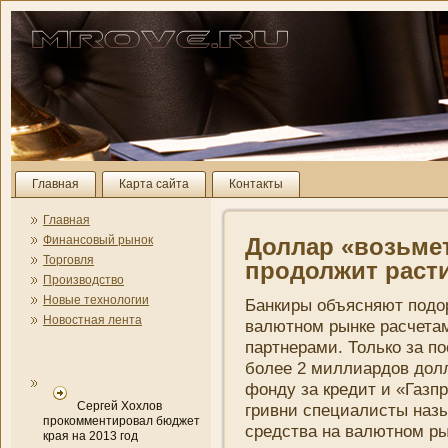
Главная
Карта сайта
Контакты
Главная
Финансовый рынок
Доллар «возьмет
Торговля
продолжит раст
Производство
Новые технологии
Банкиры объясняют подо
Новостная лента
валютном рынке расчета
партнерами. Только за п
более 2 миллиардов до
фонду за
кредит
и «Газпр
Сергей Хохлов
гривни­ специалисты наз
прокомментировал бюджет
средства на валютном ры
края на 2013 год