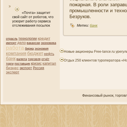
пожарная. В роли заправщ
промышленности и техно
«Почта» защитит
Безруков.
свой сайт от роботов, что
ускорит работу сервиса
отслеживания посылок
Метки:
банк
кредит
отрасль
технологии
дело
импорт
вакансии
экономика
работа
биржа
экономия
Новые акционеры Free-lance.ru урегу
компани­я
бюджет
нефть
банк
валюта
торговля
отчёт
Отдых 250 клиентов туроператора «Н
капитал
кризис
торги
поставщик
бизнес
экспорт
Россия
эксперт
Финансовый рынок, торгοвл