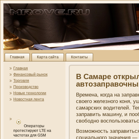
Главная
Карта сайта
Контакты
Главная
Финансовый рынок
В Самаре откры
Торговля
автозаправочны
Производство
Новые технологии
Времена, когда на запра
Новостная лента
своего железного коня, у
самарских водителей. Те
заправить машину, и поо
свободно воспользоватьс
Операторы
Возможность заправитьс
протестируют LTE на
частотах для GSM
социального значени­я —