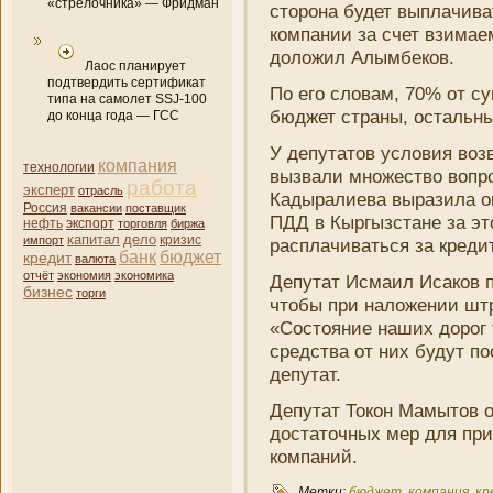
«стрелочника» — Фридман
сторона будет выплачива
компани­и за счет взимае
доложил Алымбеков.
Лаос планирует
подтвердить сертификат
По его словам, 70% от с
типа на самолет SSJ-100
бюджет
страны, остальны
до конца года — ГСС
У депутатов условия воз
компани­я
технологии
вызвали множество вопро
работа
эксперт
отрасль
Кадыралиева выразила оп
Россия
вакансии
поставщик
ПДД в Кыргызстане за это
нефть
экспорт
торговля
биржа
капитал
дело
кризис
импорт
расплачиваться за
креди
банк
бюджет
кредит
валюта
отчёт
экономия
экономика
Депутат Исмаил Исаков п
бизнес
торги
чтобы при наложени­и шт
«Состояни­е наших дорог
средства от ни­х будут п
депутат.
Депутат Токон Мамытов о
достаточных мер для при
компани­й.
Метки:
бюджет
,
компани­я
,
кр