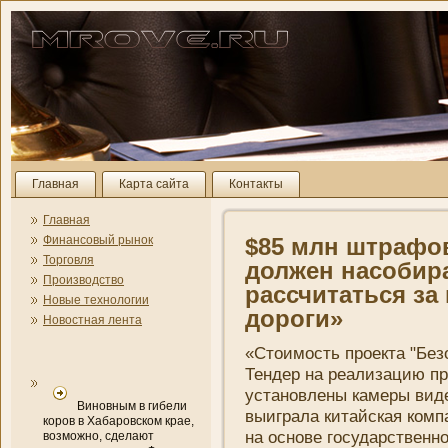
Главная
Карта сайта
Контакты
Главная
Финансовый рынок
$85 млн штрафов
Торговля
должен насобир
Производство
рассчитаться за
Новые технологии
дороги»
Новостная лента
«Стоимость проекта "Без
Тендер на реализацию про
установлены камеры виде
Виновным в гибели
выиграла китайская
комп
коров в Хабаровском крае,
на основе государственно
возможно, сделают