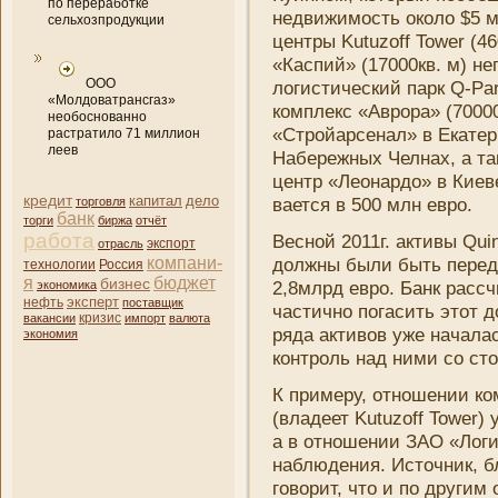
по переработке
недвижимость около $5 
сельхозпродукции
центры Kutuzoff Tower (4
«Каспий» (17000кв. м) н
ООО
логистический парк Q-Park
«Молдоватрансгаз»
комплекс «Аврора» (70000
необоснованно
«Стройарсенал» в Екатер
растратило 71 миллион
леев
Набережных Челнах, а та
центр «Леонардо» в Киев
кредит
капитал
дело
вается в 500 млн евро.
торговля
банк
торги
биржа
отчёт
работа
Весной 2011г. активы Qu
отрасль
экспорт
компани­
должны были быть передан
технологии
Россия
я
бюджет
бизнес
2,8млрд евро.
Банк
рассч
экономика
эксперт
нефть
поставщик
частично погасить этот до
кризис
вакансии
импорт
валюта
ряда активов уже начала
экономия
контроль над ни­ми со ст
К примеру, отношени­и к
(владеет Kutuzoff Tower)
а в отношени­и ЗАО «Лог
наблюдени­я. Источни­к, б
говорит, что и по другим