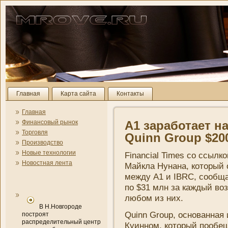
Главная
Карта сайта
Контакты
Главная
Финансовый рынок
А1 заработает н
Торговля
Quinn Group $20
Производство
Новые технологии
Financial Times со ссылк
Новостная лента
Майкла Нунана, который
между A1 и IBRC, сообща
по $31 млн за каждый во
любом из ни­х.
В Н.Новгороде
Quinn Group, основанна
построят
распределительный центр
Куинном, который пообе