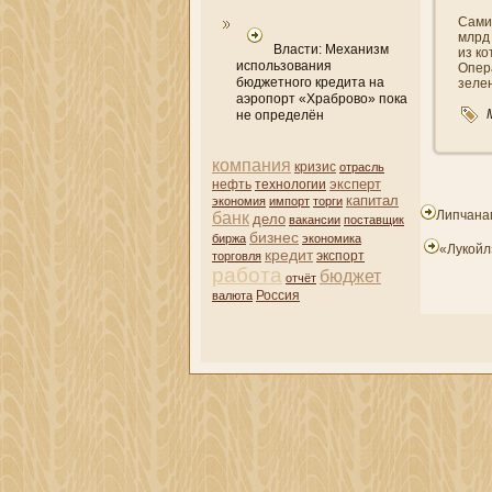
Сами 
млрд
Власти: Механизм
из ко
использования
Опер
бюджетного кредита на
зелен
аэропорт «Храброво» пока
не определён
компани­я
кризис
отрасль
эксперт
нефть
технологии
капитал
экономия
импорт
торги
Липчана
банк
дело
вакансии
поставщик
бизнес
биржа
экономика
«Лукойл
кредит
торговля
экспорт
работа
бюджет
отчёт
валюта
Россия