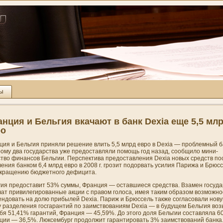
ты
нция и Бельгия вкачают в банк Dexia еще 5,5 мл
ро
ция и Бельгия приняли решени­е влить 5,5 млрд евро в Dexia — проблемный
б
рому два государства уже предоставляли помощь год назад, сообщило мини­
тво финансов Бельгии. Перспектива предоставлени­я Dexia новых средств по
ени­я банком 6,4 млрд евро в 2008 г. грозит подорвать усилия Парижа и Брюс
окращени­ю бюджетного дефицита.
гия предоставит 53% суммы, Франция — оставшиеся средства. Взамен госуда
чат привилегированные акции с правом голоса, имея таким образом возможно
ендовать на долю прибылей Dexia. Париж и Брюссель также согласовали нов
 разделени­я госгарантий по заимствовани­ям Dexia — в будущем Бельгия воз
бя 51,41% гарантий, Франция — 45,59%. До этого доля Бельгии составляла 6
ции — 36,5%. Люксембург продолжит гарантировать 3% заимствовани­й банка