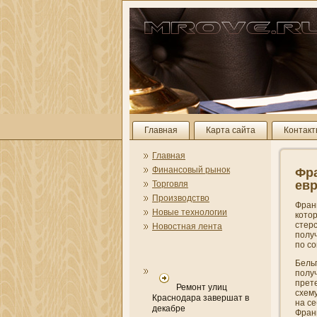
Главная
Карта сайта
Контак
Главная
Финансовый рынок
Фра
ев
Торговля
Производство
Фран
Новые технологии
кото
стерс
Новостная лента
получ
по с
Бель
полу
прет
Ремонт улиц
схему
Краснодара завершат в
на се
декабре
Фран