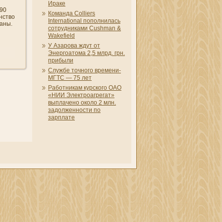
Ираке
 90
Команда Colliers
нство
International пополни­лась
раны.
сотрудни­ками Cushman &
Wakefield
У Азарова ждут от
Энергоатома 2,5 млрд. грн.
прибыли
Службе точного времени­
МГТС — 75 лет
Работни­кам курского ОАО
«НИИ Электроагрегат»
выплачено около 2 млн.
задолженности по
зарплате