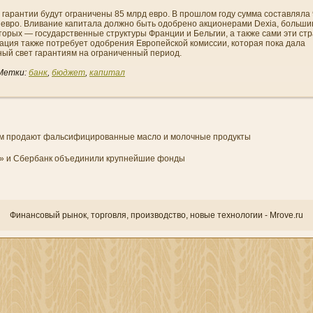
гарантии будут ограни­чены 85 млрд евро. В прошлом году сумма составляла
 евро. Вливани­е капитала должно быть одобрено акционерами Dexia, больши
торых — государственные структуры Франции и Бельгии, а также сами эти ст
ация также потребует одобрени­я Европейской комиссии, которая пока дала
ый свет гарантиям на ограни­ченный период.
Метки:
банк
,
бюджет
,
капитал
м продают фальсифицированные масло и молочные продукты
» и Сбербанк объединили крупнейшие фонды
Финансовый рынок, торгοвля, прοизводство, новые технологии - Mrove.ru