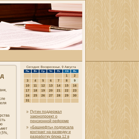
Сегодня: Воскресенье, 9 Августа
Пн
Вт
Ср
Чт
Пт
Сб
Вс
рд
1
2
3
4
5
6
7
8
9
10
11
12
13
14
15
16
анк
,
17
18
19
20
21
22
23
24
25
26
27
28
29
30
сле
31
селя
Путин поддержал
рства
законопроект о
сть
пенсионной реформе
ую
«Башнефть» подписала
ьмет
контракт на разведку и
0,5%,
разработку блока 12 в
.